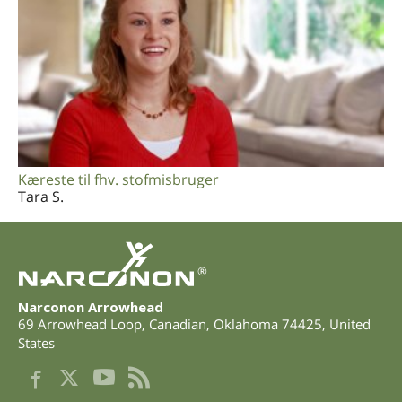
Kæreste til fhv. stofmisbruger
Tara S.
®
Narconon Arrowhead
69 Arrowhead Loop
,
Canadian
,
Oklahoma
74425
,
United
States