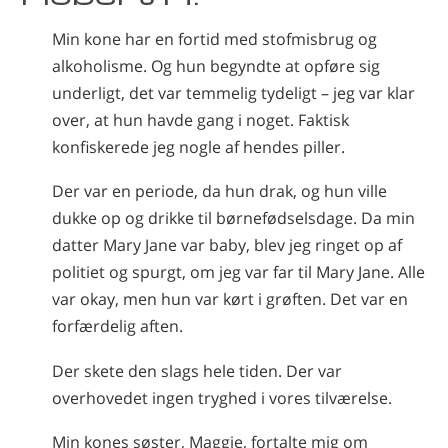
Nepalesisk
Min kone har en fortid med stofmisbrug og
Arabisk
alkoholisme. Og hun begyndte at opføre sig
Ukrainsk
underligt, det var temmelig tydeligt – jeg var klar
Kroatisk
over, at hun havde gang i noget. Faktisk
Tyrkisk
konfiskerede jeg nogle af hendes piller.
Der var en periode, da hun drak, og hun ville
dukke op og drikke til børnefødselsdage. Da min
datter Mary Jane var baby, blev jeg ringet op af
politiet og spurgt, om jeg var far til Mary Jane. Alle
var okay, men hun var kørt i grøften. Det var en
forfærdelig aften.
Der skete den slags hele tiden. Der var
overhovedet ingen tryghed i vores tilværelse.
Min kones søster, Maggie, fortalte mig om