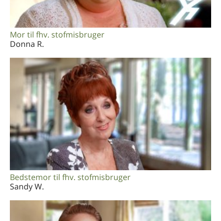
Mor til fhv. stofmisbruger
Donna R.
Bedstemor til fhv. stofmisbruger
Sandy W.