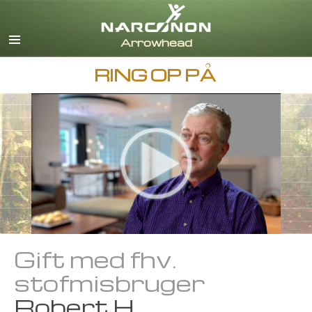
Engelsk
Dansk
Deutsch
RING OP PÅ
Græsk
Español
Français
Hebraisk
Magyar
Italiano
Japansk
Nederlands
Norsk
Português
Gift med fhv.
Russisk
stofmisbruger
Svensk
Robert H.
Kinesisk