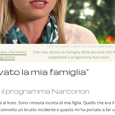
Come con qualsiasi programma di recupero dalla droga o dall’a
rsone che hanno
Che cosa dicono le famiglie delle persone che 
rogramma
completato il programma Narconon
vato la mia famiglia”
o il programma Narconon
al liceo. Sono rimasta incinta di mia figlia. Quello che era i
oinvolto un brutto incidente e questo mi ha portato a far 