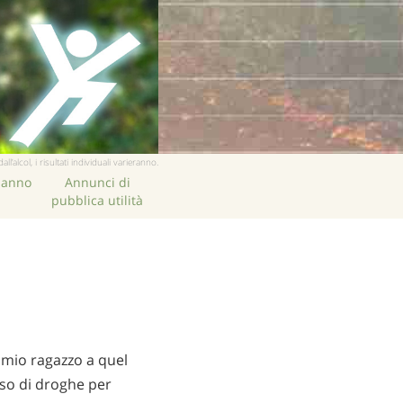
cinese
nepalese
arabo
ucraino
croato
turco
lcol, i risultati individuali varieranno.
hanno
Annunci di
pubblica utilità
l mio ragazzo a quel
uso di droghe per