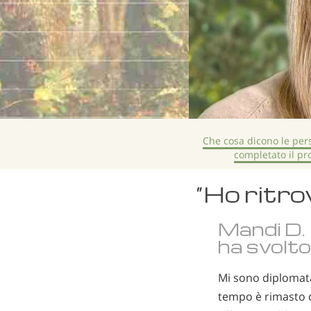
Che cosa dicono le pe
completato il p
“Ho ritro
Mandi D.
ha svolt
Mi sono diplomata 
tempo è rimasto c