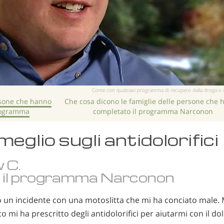
Come con qualsiasi programma di recupero dalla droga o dall’a
rsone che hanno
Che cosa dicono le famiglie delle persone che 
rogramma
completato il programma Narconon
meglio sugli antidolorifici
 C.
o il programma Narconon
to un incidente con una motoslitta che mi ha conciato male. 
co mi ha prescritto degli antidolorifici per aiutarmi con il do