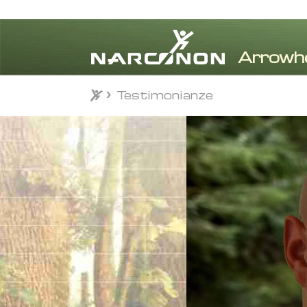
Testimonianze
Testimonianze
⨯