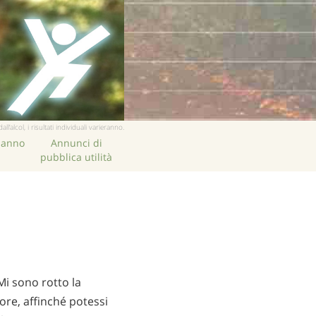
cinese
nepalese
arabo
ucraino
croato
turco
lcol, i risultati individuali varieranno.
hanno
Annunci di
pubblica utilità
Mi sono rotto la
lore, affinché potessi