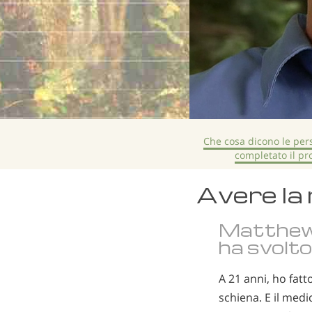
Che cosa dicono le pe
completato il p
Avere la 
Matthew
ha svolt
A 21 anni, ho fat
schiena. E il medi