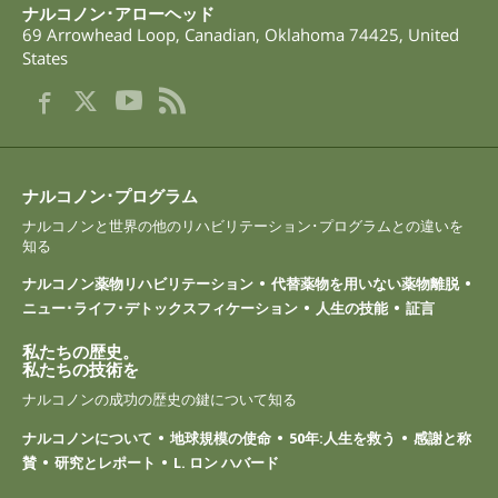
ナルコノン･アローヘッド
69 Arrowhead Loop
,
Canadian
,
Oklahoma
74425
,
United
States
ナルコノン･プログラム
ナルコノンと世界の他のリハビリテーション･プログラムとの違いを
知る
ナルコノン薬物リハビリテーション
代替薬物を用いない薬物離脱
ニュー･ライフ･デトックスフィケーション
人生の技能
証言
私たちの歴史。
私たちの技術を
ナルコノンの成功の歴史の鍵について知る
ナルコノンについて
地球規模の使命
50年:人生を救う
感謝と称
賛
研究とレポート
L. ロン ハバード