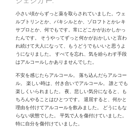
ネパール語
小さい頃からずっと薬を取らされていました。ウェ
アラビア語
ルブトリンとか、パキシルとか、ゾロフトとかレキ
ウクライナ語
サプロとか、何でもです。常にどこかがおかしかっ
クロアチア語
たんです。 そうやってずっと何かがおかしいと言わ
トルコ語
れ続けて大人になって、もうどうでもいいと思うよ
うになりました。 すべてを忘れ、気を紛らわす手段
はアルコールしかありませんでした。
不安を感じたらアルコール。 落ち込んだらアルコー
ル。 楽しい時は、付き合いでアルコール。 誰とでも
楽しくいられました。 夜、悲しい気分になると、も
ちろんやることはひとつです。 退屈すると、何かと
理由を付けてアルコールを飲みました。 どうにもな
らない状態でした。 平気で人を傷付けていました。
特に自分を傷付けていました。