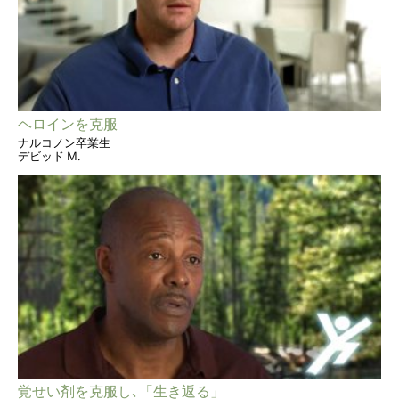
ヘロインを克服
ナルコノン卒業生
デビッド M.
覚せい剤を克服し､「生き返る」