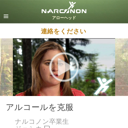
英語
デンマーク語
ドイツ語
連絡をください
ギリシャ語
スペイン語（ラテン）
フランス語
ヘブライ語
マジャール語
イタリア語
日本語
オランダ語
ノルウェー語
ポルトガル語
アルコールを克服
ロシア語
ナルコノン卒業生
スウェーデン語
ジェシカ P.
中国語（繁体字）