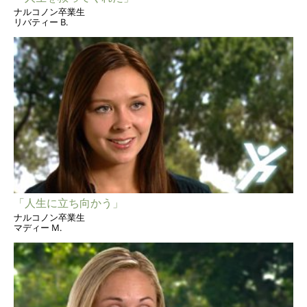
ナルコノン卒業生
リバティー B.
「人生に立ち向かう」
ナルコノン卒業生
マディー M.