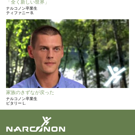
「全く新しい世界」
ナルコノン卒業生
ティファニー B.
家族のきずなが戻った
ナルコノン卒業生
ビタリー L.