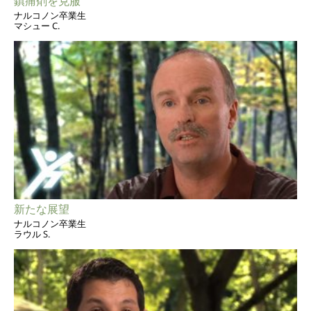
鎮痛剤を克服
ナルコノン卒業生
マシュー C.
新たな展望
ナルコノン卒業生
ラウル S.