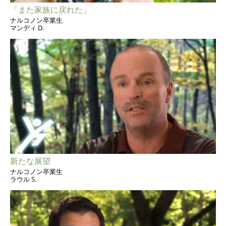
「また家族に戻れた」
ナルコノン卒業生
マンディ D.
新たな展望
ナルコノン卒業生
ラウル S.