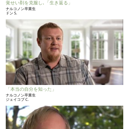
覚せい剤を克服し､「生き返る」
ナルコノン卒業生
ドン S.
「本当の自分を知った」
ナルコノン卒業生
ジェイコブ C.