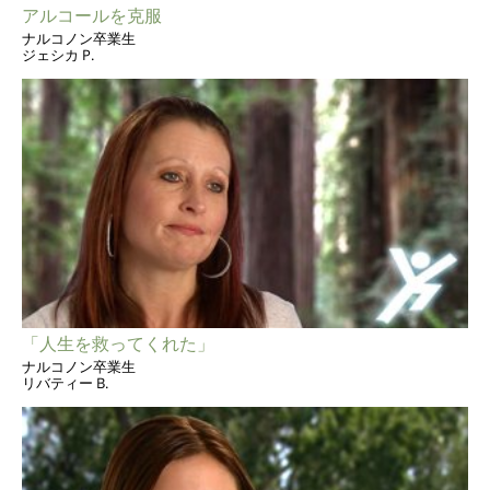
アルコールを克服
ナルコノン卒業生
ジェシカ P.
「人生を救ってくれた」
ナルコノン卒業生
リバティー B.