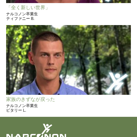
「全く新しい世界」
ナルコノン卒業生
ティファニー B.
家族のきずなが戻った
ナルコノン卒業生
ビタリー L.