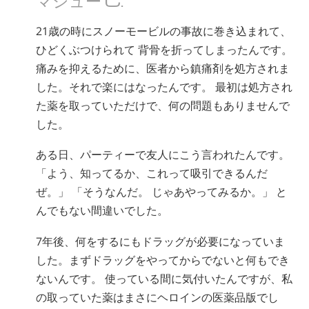
ネパール語
21歳の時にスノーモービルの事故に巻き込まれて、
アラビア語
ひどくぶつけられて 背骨を折ってしまったんです。
ウクライナ語
痛みを抑えるために、医者から鎮痛剤を処方されま
クロアチア語
した。それで楽にはなったんです。 最初は処方され
トルコ語
た薬を取っていただけで、何の問題もありませんで
した。
ある日、パーティーで友人にこう言われたんです。
「よう、知ってるか、これって吸引できるんだ
ぜ。」 「そうなんだ。 じゃあやってみるか。」 と
んでもない間違いでした。
7年後、何をするにもドラッグが必要になっていま
した。まずドラッグをやってからでないと何もでき
ないんです。 使っている間に気付いたんですが、私
の取っていた薬はまさにヘロインの医薬品版でし