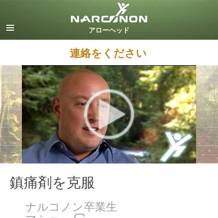
英語
デンマーク語
ドイツ語
連絡をください
ギリシャ語
スペイン語（ラテン）
フランス語
ヘブライ語
マジャール語
イタリア語
日本語
オランダ語
ノルウェー語
ポルトガル語
鎮痛剤を克服
ロシア語
ナルコノン卒業生
スウェーデン語
マシュー C.
中国語（繁体字）