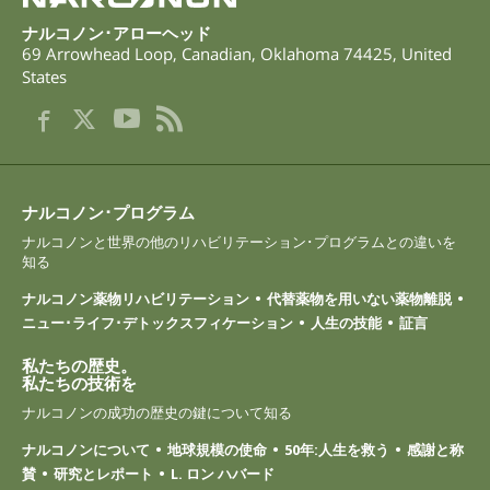
ナルコノン･アローヘッド
69 Arrowhead Loop
,
Canadian
,
Oklahoma
74425
,
United
States
ナルコノン･プログラム
ナルコノンと世界の他のリハビリテーション･プログラムとの違いを
知る
ナルコノン薬物リハビリテーション
代替薬物を用いない薬物離脱
ニュー･ライフ･デトックスフィケーション
人生の技能
証言
私たちの歴史。
私たちの技術を
ナルコノンの成功の歴史の鍵について知る
ナルコノンについて
地球規模の使命
50年:人生を救う
感謝と称
賛
研究とレポート
L. ロン ハバード