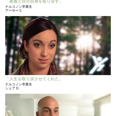
「家族と自分自身を取り戻す」
ナルコノン卒業生
アーサー S.
「人生を取り戻させてくれた」
ナルコノン卒業生
シェア D.