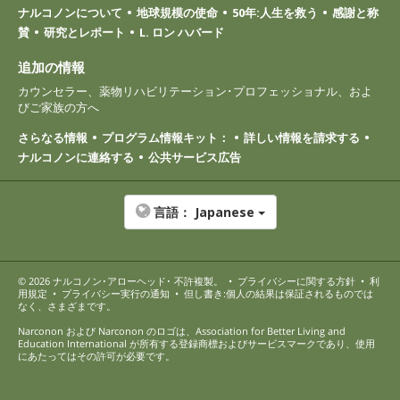
ナルコノンについて
地球規模の使命
50年:人生を救う
感謝と称
賛
研究とレポート
L. ロン ハバード
追加の情報
カウンセラー、薬物リハビリテーション･プロフェッショナル、およ
びご家族の方へ
さらなる情報
プログラム情報キット：
詳しい情報を請求する
ナルコノンに連絡する
公共サービス広告
言語：
Japanese
© 2026
ナルコノン･アローヘッド
･ 不許複製。
•
プライバシーに関する方針
•
利
用規定
•
プライバシー実行の通知
•
但し書き:個人の結果は保証されるものでは
なく、さまざまです。
Narconon および Narconon のロゴは、Association for Better Living and
Education International が所有する登録商標およびサービスマークであり、使用
にあたってはその許可が必要です。