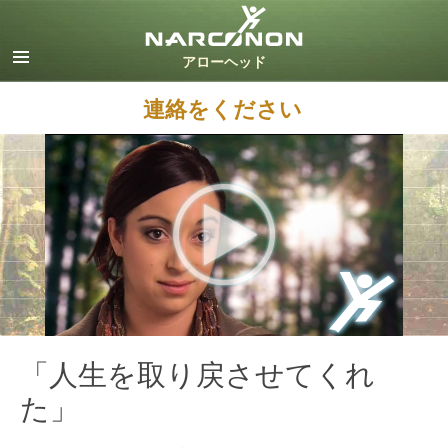
英語
デンマーク語
ドイツ語
連絡をください
ギリシャ語
スペイン語（ラテン）
フランス語
ヘブライ語
マジャール語
イタリア語
日本語
オランダ語
ノルウェー語
ポルトガル語
「人生を取り戻させてくれ
ロシア語
た」
スウェーデン語
中国語（繁体字）