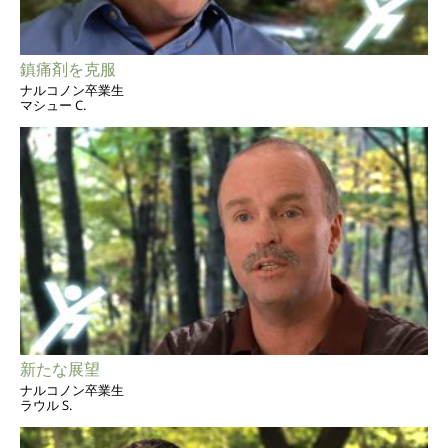
鎮痛剤を克服
ナルコノン卒業生
マシュー C.
新たな展望
ナルコノン卒業生
ラウル S.