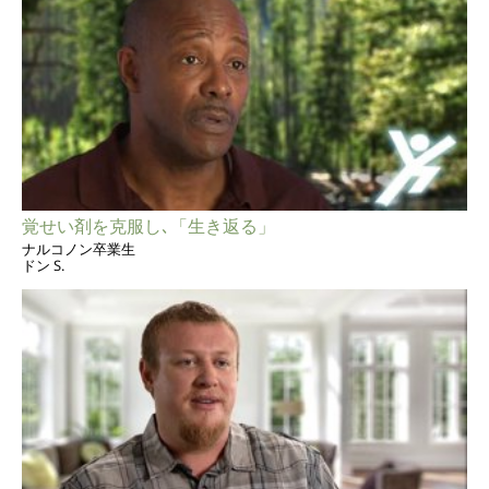
覚せい剤を克服し､「生き返る」
ナルコノン卒業生
ドン S.