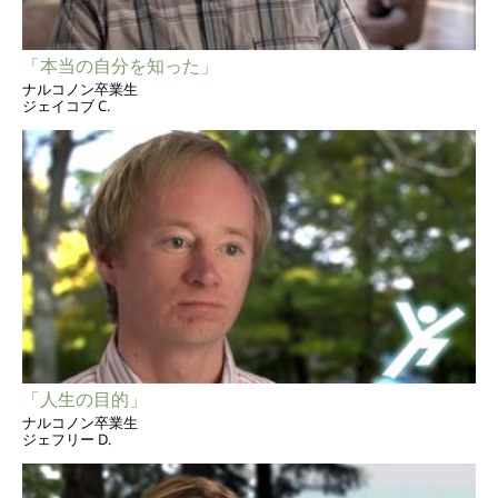
「本当の自分を知った」
ナルコノン卒業生
ジェイコブ C.
「人生の目的」
ナルコノン卒業生
ジェフリー D.