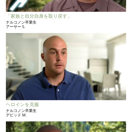
「家族と自分自身を取り戻す」
ナルコノン卒業生
アーサー S.
ヘロインを克服
ナルコノン卒業生
デビッド M.