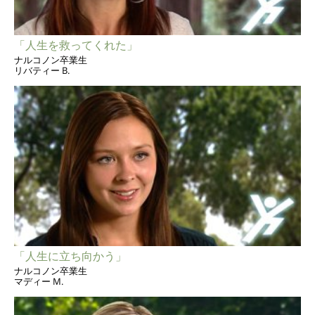
「人生を救ってくれた」
ナルコノン卒業生
リバティー B.
「人生に立ち向かう」
ナルコノン卒業生
マディー M.