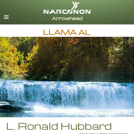
Inglés
Danés
Alemán
LLAMA AL
Griego
Español
Francés
Hebreo
Húngaro
Italiano
Japonés
Holandés
Noruego
Portugués
Ruso
L. Ronald Hubbard
Sueco
Chino