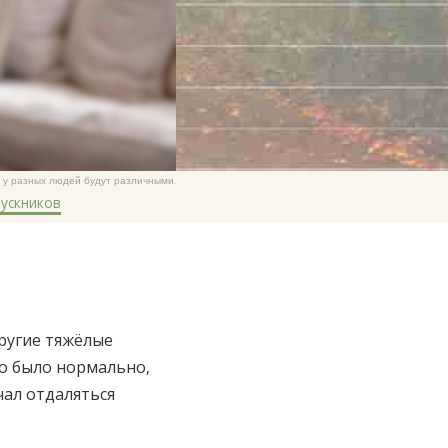
Китайский
Непальский
Арабский
Украинский
Хорватский
Турецкий
 у разных людей будут различными.
ускников
другие тяжёлые
то было нормально,
чал отдаляться