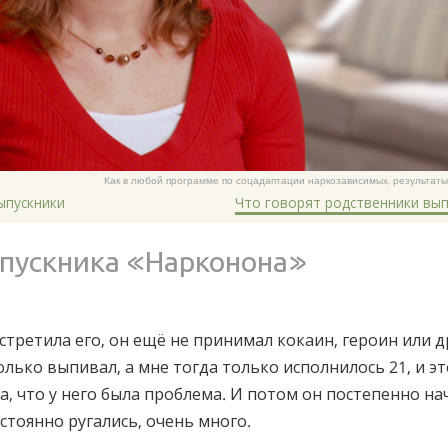
Как в любой программе по соцадаптации наркозависимых, результаты
ыпускники
Что говорят родственники вып
пускника «Нарконона»
встретила его, он ещё не принимал кокаин, героин или 
олько выпивал, а мне тогда только исполнилось 21, и э
ла, что у него была проблема. И потом он постепенно на
стоянно ругались, очень много.