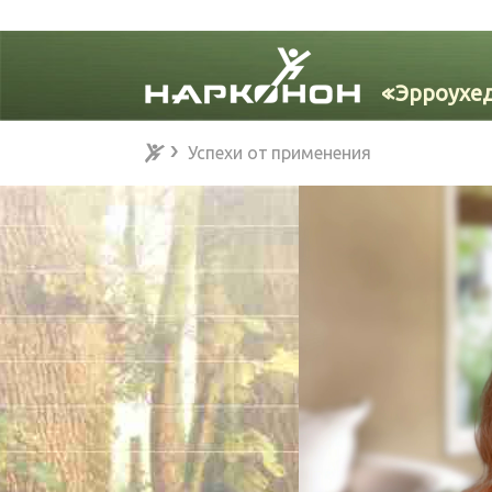
Успехи от применения
Успехи от применения
⨯