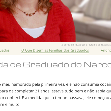
Tal como em qualquer programa de reabilitação
duados
O Que Dizem as Famílias dos Graduados
Anúnc
a de Graduado do Narc
 meu namorado pela primeira vez, ele não consumia cocaí
bara de completar 21 anos, estava tudo bem e não sabia qu
o conheci. E à medida que o tempo passava, ele começou
e e muito.