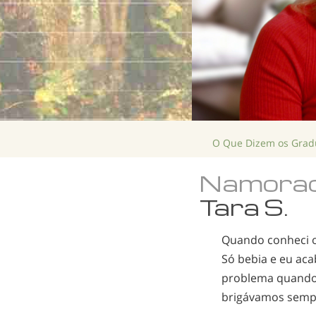
O Que Dizem os Gra
Namorad
Tara S.
Quando conheci o
Só bebia e eu aca
problema quando 
brigávamos sempr