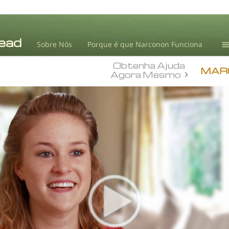
Sobre Nós
Porque é que Narconon Funciona
Obtenha Ajuda
T
MAR
Agora Mesmo
L.