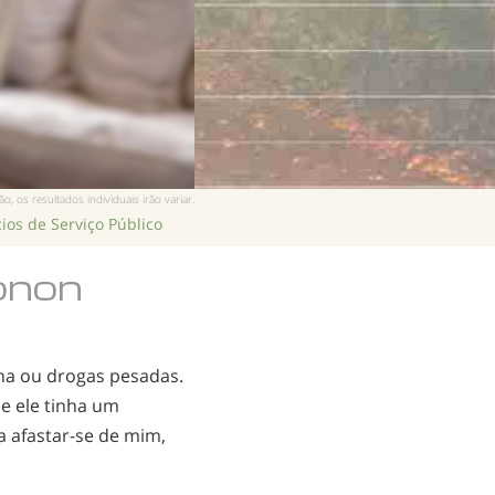
Chinês
Nepalês
Árabe
Ucraniano
Croata
Turco
, os resultados individuais irão variar.
ios de Serviço Público
onon
na ou drogas pesadas.
e ele tinha um
 a
afastar-se
de mim,