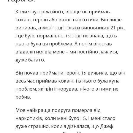
Nepali
Коли я зустріла його, він ще не приймав
Arabic
кокаїн, героїн або важкі наркотики. Він лише
Ukrainian
випивав, а мені тоді тільки виповнився 21 рік,
Czech
і це було нормально, і я тоді не знала, що в
Turkish
нього була ця проблема. А потім він став
віддалятися від мене – ми постійно лаялися,
дуже багато.
Він почав приймати героїн, і я виявила, що він
весь час приймав кокаїн, і в нього була купа
проблем, які він ігнорував, нічого з ними не
робив.
Моя найкраща подруга померла від
наркотиків, коли мені було 15. І мені стало
дуже страшно, коли я дізналася, що Джеф