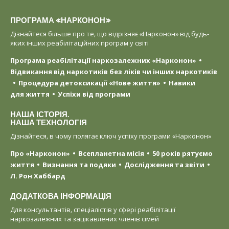
ПРОГРАМА «НАРКОНОН»
Дізнайтеся більше про те, що відрізняє «Нарконон» від будь-
яких інших реабілітаційних програм у світі
Програма реабілітації наркозалежних «Нарконон»
Відвикання від наркотиків без ліків чи інших наркотиків
Процедура детоксикації «Нове життя»
Навики
для життя
Успіхи від програми
НАША ІСТОРІЯ.
НАША ТЕХНОЛОГІЯ
Дізнайтеся, в чому полягає ключ успіху програми «Нарконон»
Про «Нарконон»
Всепланетна місія
50 років рятуємо
життя
Визнання та подяки
Дослідження та звіти
Л. Рон Хаббард
ДОДАТКОВА ІНФОРМАЦІЯ
Для консультантів, спеціалістів у сфері реабілітації
наркозалежних та зацікавлених членів сімей