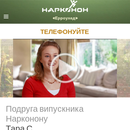
English
Dansk
Deutsch
ТЕЛЕФОНУЙТЕ
Ελληνικά (Greek)
Español
Français
Hebrew
Magyar
Italiano
日本語 (Japanese)
Nederlands
Norsk
Portuguès
Подруга випускника
Русский (Russian)
Нарконону
Svenska
Тара С.
繁體中文 (Chinese)