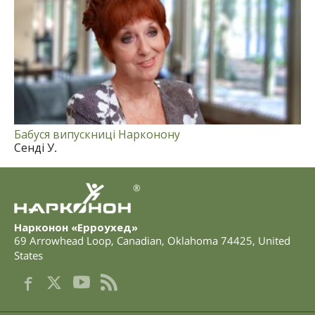
Бабуся випускниці Нарконону
Сенді У.
®
Нарконон «Ерроухед»
69 Arrowhead Loop
,
Canadian
,
Oklahoma
74425
,
United
States