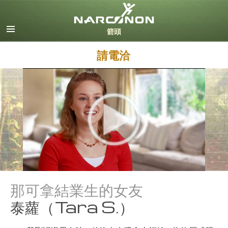
英文
丹麥文
德文
請電洽
希臘文
西班牙文（拉丁美洲）
法文
希伯來文
馬札兒文
義大利文
日文
荷蘭文
挪威文
葡萄牙文
那可拿結業生的女友
俄文
泰蘿（Tara S.）
瑞典文
繁體中文