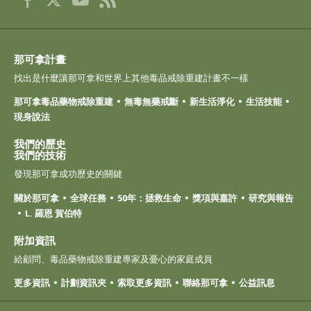
那可拿計畫
找出是什麼讓那可拿和世界上其他毒品戒除重建計畫不一樣
那可拿毒品藥物戒除重建
無毒無藥戒斷
新生活淨化
生活技能
現身說法
我們的歷史
我們的技術
發現那可拿成功歷史的關鍵
關於那可拿
全球任務
50年：拯救生命
獎項與嘉許
研究與報告
L. 羅恩 賀伯特
附加資訊
給顧問、毒品藥物戒除重建專家及憂心的家庭成員
更多資訊
計劃資訊夾
索取更多資訊
聯絡那可拿
公益訊息