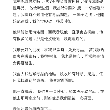
我剛認識男友時，他沒有在吸食古柯鹼，海洛因或硬
尼泊爾文
性毒品。 他會喝點酒，我當時剛滿21歲，一切都沒問
阿拉伯文
題，我當時不知道他有毒品問題。 一陣子之後，他開
烏克蘭文
始疏遠我，我們常吵架，很常吵架。
克羅埃西亞文
他開始使用海洛因，而我發現他一直吸食古柯鹼，他
土耳其文
有很多問題，那是他沒碰過，沒處理過的。
我最要好的朋友，在我15歲時，死於毒品。 當我發現
傑夫在吸毒時，我很害怕。 我老是擔心，同樣的事情
會再度發生。
我會去找他藏毒品的地點，沒收所有針頭、湯匙、任
何我找得到的東西。 我會當面問他。
他一直撒謊。 我們會一直吵架，如果沒記錯的話，在
他去那可拿之前，那好像是我們最後一次碰面。
我無法看他再墮落下去。