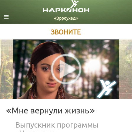
Английский
Датский
Немецкий
ЗВОНИТЕ
Греческий
Испанский
Французский
Иврит
Венгерский
Итальянский
Японский
Нидерландский
Норвежский
Португальский
«Мне вернули жизнь»
Русский
Шведский
Выпускник программы
Китайский