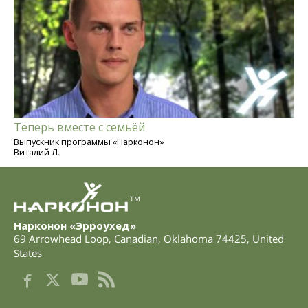
Теперь вместе с семьёй
Выпускник программы «Нарконон»
Виталий Л.
TM
Нарконон «Эрроухед»
69 Arrowhead Loop
,
Canadian
,
Oklahoma
74425
,
United
States