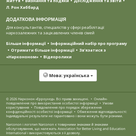
життя
Визнання та подяки
Дослідження та звіти
Л. Рон Хаббард
ДОДАТКОВА ІНФОРМАЦІЯ
Для консультантів, спеціалістів у сфері реабілітації
наркозалежних та зацікавлених членів сімей
Більше інформації
Інформаційний набір про програму
Отримати більше інформації
Зв’язатися з
«Наркононом»
Відеоролики
Мова:
українська
© 2026
Нарконон «Ерроухед»
. Всі права захищені.
•
Онлайн-
повідомлення про використання особистої інформації
•
Умови
користування
•
Повідомлення про порядок збереження
конфіденційності особистої інформації
•
Обмеження відповідальності:
Індивідуальні результати не гарантовано і вони можуть бути різними.
Narconon і логотип Narconon є товарними знаками й знаками
обслуговування, що належать Association for Better Living and Education
International і використовуються з її дозволу.