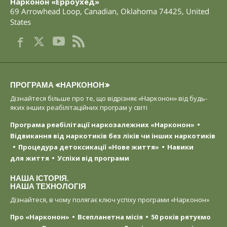
Нарконон «Ерроухед»
69 Arrowhead Loop
,
Canadian
,
Oklahoma
74425
,
United
States
ПРОГРАМА «НАРКОНОН»
Дізнайтеся більше про те, що відрізняє «Нарконон» від будь-
яких інших реабілітаційних програм у світі
Програма реабілітації наркозалежних «Нарконон»
Відвикання від наркотиків без ліків чи інших наркотиків
Процедура детоксикації «Нове життя»
Навики
для життя
Успіхи від програми
НАША ІСТОРІЯ.
НАША ТЕХНОЛОГІЯ
Дізнайтеся, в чому полягає ключ успіху програми «Нарконон»
Про «Нарконон»
Всепланетна місія
50 років рятуємо