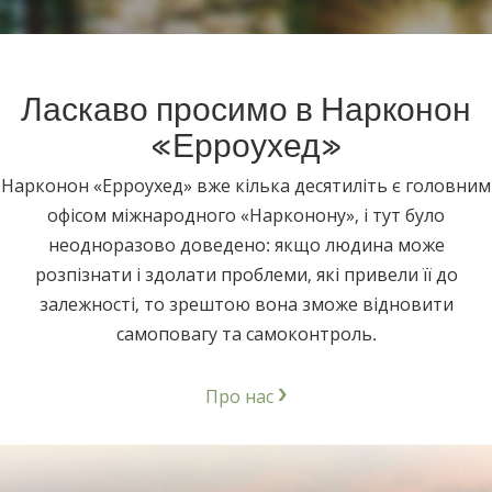
Nepali
Arabic
Ukrainian
Ласкаво просимо в Нарконон
Czech
«Ерроухед»
Turkish
Нарконон «Ерроухед» вже кілька десятиліть є головним
офісом міжнародного «Нарконону», і тут було
неодноразово доведено: якщо людина може
розпізнати і здолати проблеми, які привели її до
залежності, то зрештою вона зможе відновити
самоповагу та самоконтроль.
Про нас