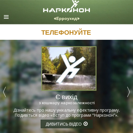
English
Dansk
Deutsch
ТЕЛЕФОНУЙТЕ
Ελληνικά (Greek)
Español
Français
Hebrew
Magyar
Italiano
日本語 (Japanese)
Nederlands
Є вихід
Norsk
з кошмару наркозалежності
Portuguès
Дізнайтесь про нашу унікальну ефективну програму.
Подивіться відео «Вступ до програми “Нарконон”»
.
Русский (Russian)
Svenska
ДИВИТИСЬ ВІДЕО
繁體中文 (Chinese)