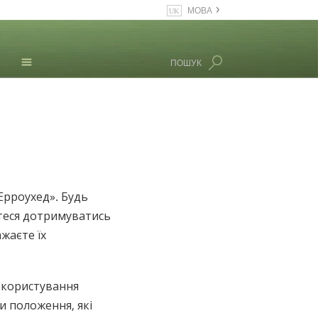
МОВА
English
Dansk
ПОШУК
Deutsch
Л. Рон Хаббард
Ελληνικά (Greek)
Español
Français
Hebrew
Magyar
Ерроухед». Будь
Italiano
єтеся дотримуватись
日本語 (Japanese)
жаєте їх
Nederlands
Norsk
Portuguès
и користування
Русский (Russian)
и положення, які
Svenska