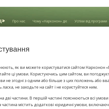
Про нас
Чому «Нарконон» діє
Успіхи від програми
стування
нюють, як ви можете користуватися сайтом Нарконон «
тайте ці умови. Користуючись цим сайтом, ви погоджу
ви не згодні з одним або більше з цих положень або вва
ласка, не заходьте на сайт і не користуйтеся ним.
на дві частини. В першій частині пояснюються всі умов
 частина містить додаткові юридичні умови, включаюч