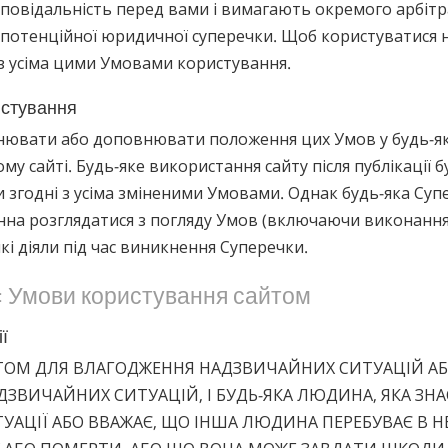
овідальність перед вами і вимагають окремого арбітр
 потенційної юридичної суперечки. Щоб користуватися 
з усіма цими Умовами користування.
истування
нювати або доповнювати положення цих Умов у будь-як
му сайті. Будь-яке використання сайту після публікації б
и згодні з усіма зміненими Умовами. Однак будь-яка Суп
нна розглядатися з погляду Умов (включаючи виконанн
які діяли під час виникнення Суперечки.
: Умови користування сайтом
ї
ЙТОМ ДЛЯ ВЛАГОДЖЕННЯ НАДЗВИЧАЙНИХ СИТУАЦІЙ АБ
ЗВИЧАЙНИХ СИТУАЦІЙ, І БУДЬ-ЯКА ЛЮДИНА, ЯКА ЗНА
УАЦІЇ АБО ВВАЖАЄ, ЩО ІНША ЛЮДИНА ПЕРЕБУВАЄ В Н