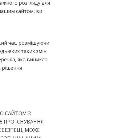
ажного розгляду для
繁體中文 (Chinese)
нашим сайтом, ви
Nepali
Arabic
Ukrainian
Czech
ий час, розміщуючи
Turkish
удь-яких таких змін
еречка, яка виникла
я рішення
О САЙТОМ З
Є ПРО ІСНУВАННЯ
ЕБЕЗПЕЦІ, МОЖЕ