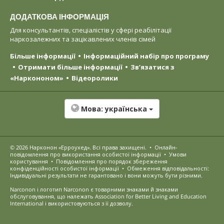
ДОДАТКОВА ІНФОРМАЦІЯ
Для консультантів, спеціалістів у сфері реабілітації
наркозалежних та зацікавлених членів сімей
Більше інформації
Інформаційний набір про програму
Отримати більше інформації
Зв’язатися з
«Наркононом»
Відеоролики
Мова:
українська
© 2026
Нарконон «Ерроухед»
. Всі права захищені.
•
Онлайн-
повідомлення про використання особистої інформації
•
Умови
користування
•
Повідомлення про порядок збереження
конфіденційності особистої інформації
•
Обмеження відповідальності:
Індивідуальні результати не гарантовано і вони можуть бути різними.
Narconon і логотип Narconon є товарними знаками й знаками
обслуговування, що належать Association for Better Living and Education
International і використовуються з її дозволу.