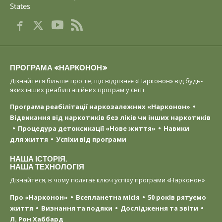
States
ПРОГРАМА «НАРКОНОН»
Дізнайтеся більше про те, що відрізняє «Нарконон» від будь-
яких інших реабілітаційних програм у світі
Програма реабілітації наркозалежних «Нарконон»
Відвикання від наркотиків без ліків чи інших наркотиків
Процедура детоксикації «Нове життя»
Навики
для життя
Успіхи від програми
НАША ІСТОРІЯ.
НАША ТЕХНОЛОГІЯ
Дізнайтеся, в чому полягає ключ успіху програми «Нарконон»
Про «Нарконон»
Всепланетна місія
50 років рятуємо
життя
Визнання та подяки
Дослідження та звіти
Л. Рон Хаббард