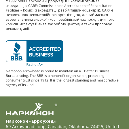
У 1992 році Нарконон «Ерроухед» в Оклахомі отримав
акредитацію CARF (Commission on Accreditation of Rehabilitation
Facilities – Комісії з акредитації реабілітаційних центрів). CARF є
незалежною некомерційною організацією, яка займається
забезпеченням високої якості реабілітаційних послуг, для чого
комісія інспектує й аналізує роботу центрів, а також пропонує
рекомендації.
Narconon Arrowhead is proud to maintain an A+ Better Business
Bureau rating. The BBB is a nonprofit organization, protecting
consumer trust since 1912. It is the longest standing and most credible
agency of its kind.
®
Нарконон «Ерроухед»
69 Arrowhead Loop
,
Canadian
,
Oklahoma
74425
,
United