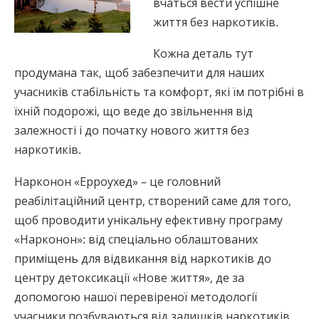
вчаться вести успішне
життя без наркотиків.
Кожна деталь тут
продумана так, щоб забезпечити для наших
учасників стабільність та комфорт, які їм потрібні в
їхній подорожі, що веде до звільнення від
залежності і до початку нового життя без
наркотиків.
Нарконон «Ерроухед» – це головний
реабілітаційний центр, створений саме для того,
щоб проводити унікальну ефективну програму
«Нарконон»: від спеціально облаштованих
приміщень для відвикання від наркотиків до
центру детоксикації «Нове життя», де за
допомогою нашої перевіреної методології
учасники позбуваються від залишків наркотиків,