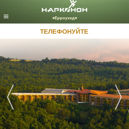
English
Dansk
Deutsch
ТЕЛЕФОНУЙТЕ
Ελληνικά (Greek)
Español
Français
Hebrew
Magyar
Italiano
日本語 (Japanese)
Nederlands
Norsk
Portuguès
Русский (Russian)
Svenska
繁體中文 (Chinese)