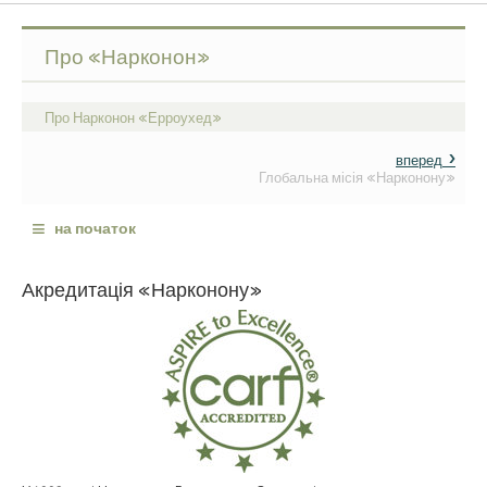
Про «Нарконон»
Про Нарконон «Ерроухед»
вперед
Глобальна місія «Нарконону»
≡
на початок
Акредитація «Нарконону»