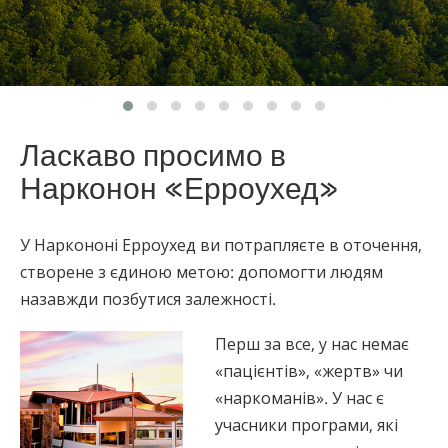
Nepali
Arabic
Ukrainian
Czech
Turkish
Ласкаво просимо в
Нарконон «Ерроухед»
У Наркононі Ерроухед ви потрапляєте в оточення,
створене з єдиною метою: допомогти людям
назавжди позбутися залежності.
Перш за все, у нас немає
«пацієнтів», «жертв» чи
«наркоманів». У нас є
учасники програми, які