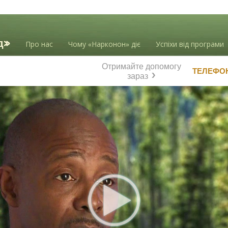
Про нас
Чому «Нарконон» діє
Успіхи від програми
Отримайте допомогу
ТЕЛЕФО
зараз