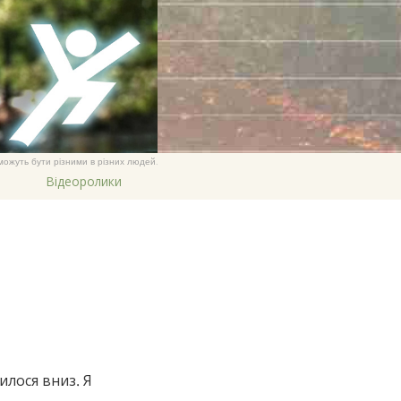
繁體中文 (Chinese)
Nepali
Arabic
Ukrainian
Czech
Turkish
и можуть бути різними в різних людей.
Відеоролики
илося вниз. Я