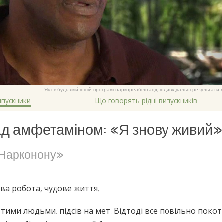
Як і в будь-якій іншій програмі наркореабілітації, індивідуальні результат
ипускники
Що говорять рідні випускників
д амфетаміном: «Я знову живий»
«Нарконону»
ва робота, чудове життя.
 з тими людьми, підсів на мет. Відтоді все повільно покот