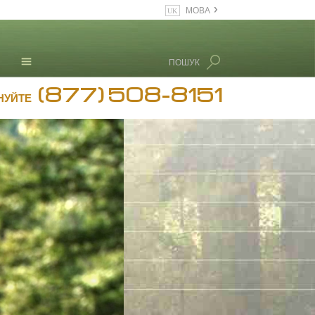
МОВА
English
Dansk
ПОШУК
Deutsch
(877) 508-8151
Л. Рон Хаббард
Ελληνικά (Greek)
НУЙТЕ
Español
Français
Hebrew
Magyar
Italiano
日本語 (Japanese)
Nederlands
Norsk
Portuguès
Русский (Russian)
Svenska