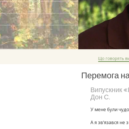
Що говорять в
Перемога на
Випускник 
Дон С.
У мене були чудо
А я зв’язався не