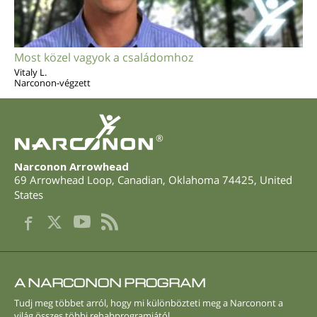
Most közel vagyok a családomhoz
Vitaly L.
Narconon-végzett
®
Narconon Arrowhead
69 Arrowhead Loop
,
Canadian
,
Oklahoma
74425
,
United
States
A NARCONON PROGRAM
Tudj meg többet arról, hogy mi különbözteti meg a Narconont a
világ összes többi rehabprogramjától