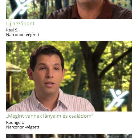
Új nézőpont
Raul S.
Narconon-végzett
„Megint vannak lányaim és családom”
Rodrigo U.
Narconon-végzett