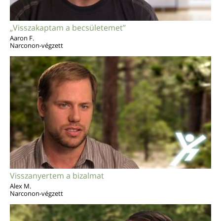
„Visszakaptam a becsületemet”
Aaron F.
Narconon-végzett
Visszanyertem a bizalmat
Alex M.
Narconon-végzett