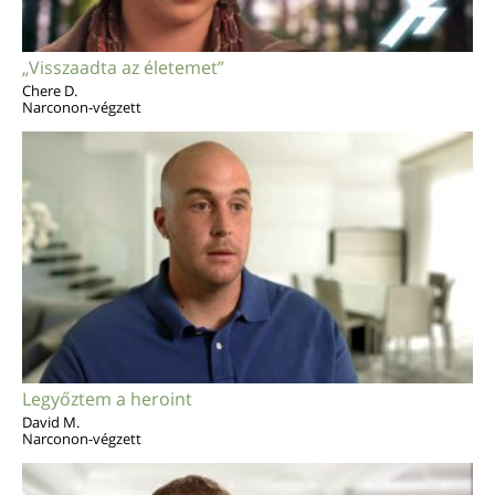
„Visszaadta az életemet”
Chere D.
Narconon-végzett
Legyőztem a heroint
David M.
Narconon-végzett