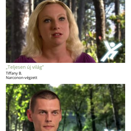
„Teljesen új világ”
Tiffany B.
Narconon-végzett