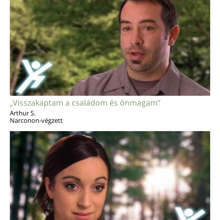
„Visszakaptam a családom és önmagam”
Arthur S.
Narconon-végzett