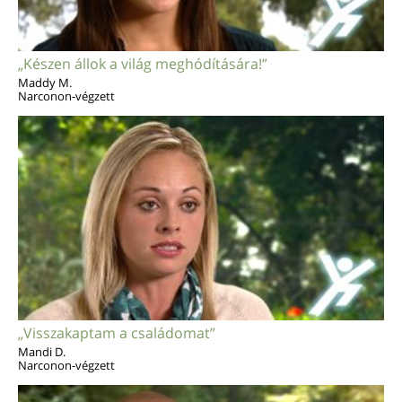
„Készen állok a világ meghódítására!”
Maddy M.
Narconon-végzett
„Visszakaptam a családomat”
Mandi D.
Narconon-végzett