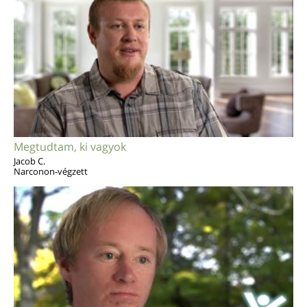
Megtudtam, ki vagyok
Jacob C.
Narconon-végzett