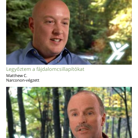
Legyőztem a fájdalomcsillapítókat
Matthew C.
Narconon-végzett