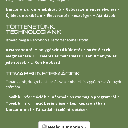
Narconon: drogrehabilitáció
Gyógyszermentes elvonás
Új élet detoxikáció
Életvezetési készségek
Ajánlások
TÖRTÉNETÜNK.
TECHNOLÓGIÁNK
Ismerd meg a Narconon sikertörténetének titkát
A Narcononról
Bolygószintű küldetés
50 év: életek
megmentése
Elismerés és méltánylás
Tanulmányok és
jelentések
L. Ron Hubbard
TOVÁBBI INFORMÁCIÓK
Tanácsadók, drogrehabilitációs szakemberek és aggódó családtagok
számára
További információk
Információs csomag a programról
További információk igénylése
Lépj kapcsolatba a
Narcononnal
Társadalmi célú hirdetések
Nyelv:
Hungarian