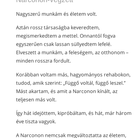
nepáli
Nagyszerű munkám és életem volt.
arab
ukrán
Aztán rossz társaságba keveredtem,
horvát
megismerkedtem a mettel. Onnantól fogva
török
egyszerűen csak lassan süllyedtem lefelé.
Elveszett a munkám, a feleségem, az otthonom –
minden rosszra fordult.
Korábban voltam más, hagyományos rehabokon,
tudod, amik szerint: „Függő voltál, függő leszel.”
Mást akartam, és amit a Narconon kínált, az
teljesen más volt.
Így hát idejöttem, kipróbáltam, és hát, már három
éve tiszta vagyok.
A Narconon nemcsak megváltoztatta az életem,