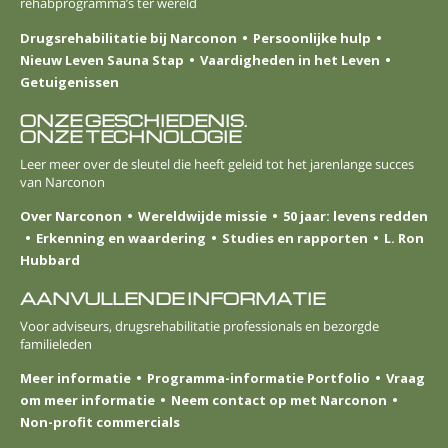
rehabprogramma’s ter wereld
Drugsrehabilitatie bij Narconon
Persoonlijke hulp
Nieuw Leven Sauna Stap
Vaardigheden in het Leven
Getuigenissen
ONZE GESCHIEDENIS.
ONZE TECHNOLOGIE
Leer meer over de sleutel die heeft geleid tot het jarenlange succes
van Narconon
Over Narconon
Wereldwijde missie
50 jaar: levens redden
Erkenning en waardering
Studies en rapporten
L. Ron
Hubbard
AANVULLENDE INFORMATIE
Voor adviseurs, drugsrehabilitatie professionals en bezorgde
familieleden
Meer informatie
Programma-informatie Portfolio
Vraag
om meer informatie
Neem contact op met Narconon
Non-profit commercials