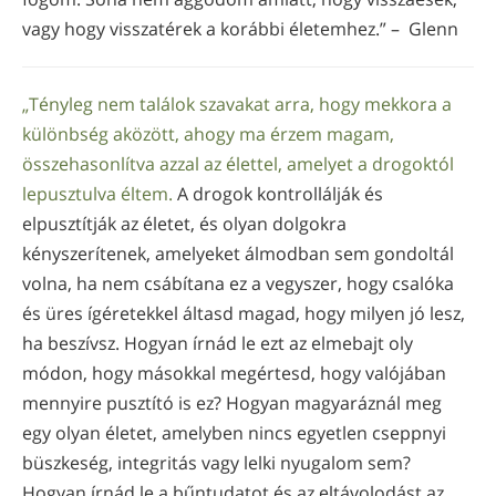
vagy hogy visszatérek a korábbi életemhez.” – Glenn
„Tényleg nem találok szavakat arra, hogy mekkora a
különbség aközött, ahogy ma érzem magam,
összehasonlítva azzal az élettel, amelyet a drogoktól
lepusztulva éltem.
A drogok kontrollálják és
elpusztítják az életet, és olyan dolgokra
kényszerítenek, amelyeket álmodban sem gondoltál
volna, ha nem csábítana ez a vegyszer, hogy csalóka
és üres ígéretekkel áltasd magad, hogy milyen jó lesz,
ha beszívsz. Hogyan írnád le ezt az elmebajt oly
módon, hogy másokkal megértesd, hogy valójában
mennyire pusztító is ez? Hogyan magyaráznál meg
egy olyan életet, amelyben nincs egyetlen cseppnyi
büszkeség, integritás vagy lelki nyugalom sem?
Hogyan írnád le a bűntudatot és az eltávolodást az