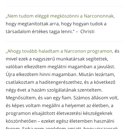
„Nem tudom eléggé megköszönni a Narcononnak,
hogy megtanítottak arra, hogy hogyan tudok a
társadalom értékes tagja lenni.” – Christi
„Ahogy tovább haladtam a Narconon programon,
és
mivel ezek a nagyszerű munkatársak segítettek,
valóban elkezdtem meglátni magamban a javulást.
Újra elkezdtem hinni magamban. Miután lezártam,
csatlakoztam a haditengerészethez, és a következő
négy évet a hazám szolgálatának szenteltem.
Megnősültem, és van egy fiam. Számos állásom volt,
és képes voltam megállni a helyemet az életben, a
programon elsajátított életvezetési készségeknek
köszönhetően – ezeket egész életemben használni
fogom. Soha nem aggódom amiatt, hogy visszaesek,