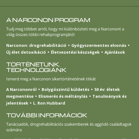
A NARCONON PROGRAM
Tudj meg többet arról, hogy mi különbözteti meg a Narconont a
világ összes többi rehabprogramjától
Narconon: drogrehabilitáció
Gyógyszermentes elvonás
Új élet detoxikáció
Életvezetési készségek
Ajánlások
TÖRTÉNETÜNK.
TECHNOLÓGIÁNK
Ismerd meg a Narconon sikertörténetének titkát
A Narcononról
Bolygószintű küldetés
50 év: életek
megmentése
Elismerés és méltánylás
Tanulmányok és
jelentések
L. Ron Hubbard
TOVÁBBI INFORMÁCIÓK
Tanácsadók, drogrehabilitációs szakemberek és aggódó családtagok
számára