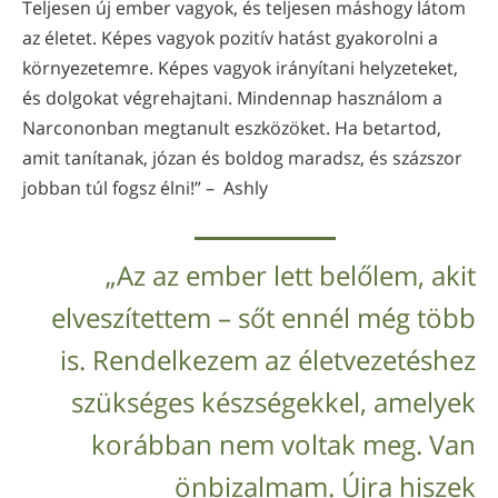
Teljesen új ember vagyok, és teljesen máshogy látom
az életet. Képes vagyok pozitív hatást gyakorolni a
környezetemre. Képes vagyok irányítani helyzeteket,
és dolgokat végrehajtani. Mindennap használom a
Narcononban megtanult eszközöket. Ha betartod,
amit tanítanak, józan és boldog maradsz, és százszor
jobban túl fogsz élni!” – Ashly
„Az az ember lett belőlem, akit
elveszítettem – sőt ennél még több
is. Rendelkezem az életvezetéshez
szükséges készségekkel, amelyek
korábban nem voltak meg. Van
önbizalmam. Újra hiszek