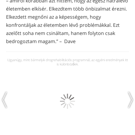
– amiről korábban azt hittem, hogy az egész hátralévő
életemben elkísér. Elkezdtem több önbizalmat érezni.
Elkezdett megnőni az a képességem, hogy
konfrontáljak az életemben lévő problémákkal. Ezt
azelőtt soha nem csináltam, hanem folyton csak
bedrogoztam magam.” – Dave
Ugyanúgy, mint bármelyik drogrehabilitációs programnál, az egyéni eredmények itt
is különbözőek.