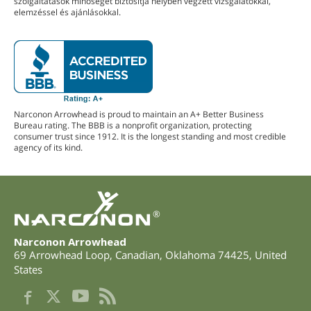
szolgáltatások minőségét biztosítja helyben végzett vizsgálatokkal,
elemzéssel és ajánlásokkal.
Narconon Arrowhead is proud to maintain an A+ Better Business
Bureau rating. The BBB is a nonprofit organization, protecting
consumer trust since 1912. It is the longest standing and most credible
agency of its kind.
®
Narconon Arrowhead
69 Arrowhead Loop
,
Canadian
,
Oklahoma
74425
,
United
States