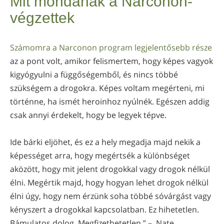
Mit mondanak a Narconon-
nepáli
végzettek
arab
ukrán
Számomra a Narconon program legjelentősebb része
horvát
az a pont volt, amikor felismertem, hogy képes vagyok
török
kigyógyulni a függőségemből, és nincs többé
szükségem a drogokra. Képes voltam megérteni, mi
történne, ha ismét heroinhoz nyúlnék. Egészen addig
csak annyi érdekelt, hogy be legyek tépve.
Ide bárki eljöhet, és ez a hely megadja majd nekik a
képességet arra, hogy megértsék a különbséget
aközött, hogy mit jelent drogokkal vagy drogok nélkül
élni. Megértik majd, hogy hogyan lehet drogok nélkül
élni úgy, hogy nem érzünk soha többé sóvárgást vagy
kényszert a drogokkal kapcsolatban. Ez hihetetlen.
Bámulatos dolog. Megfizethetetlen.” – Nate