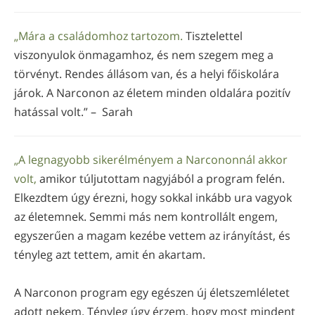
„Mára a családomhoz tartozom.
Tisztelettel
viszonyulok önmagamhoz, és nem szegem meg a
törvényt. Rendes állásom van, és a helyi főiskolára
járok. A Narconon az életem minden oldalára pozitív
hatással volt.” – Sarah
„A legnagyobb sikerélményem a Narcononnál akkor
volt,
amikor túljutottam nagyjából a program felén.
Elkezdtem úgy érezni, hogy sokkal inkább ura vagyok
az életemnek. Semmi más nem kontrollált engem,
egyszerűen a magam kezébe vettem az irányítást, és
tényleg azt tettem, amit én akartam.
A Narconon program egy egészen új életszemléletet
adott nekem. Tényleg úgy érzem, hogy most mindent