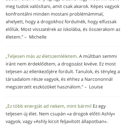
meg tudok valósítani, amit csak akarok. Képes vagyok
konfrontálni minden mostani problémámmal,
ahelyett, hogy a drogokhoz fordulnék, hogy elfussak
előlük. Most visszatérek az iskolába, és összerakom az
életem.” – Michelle
„Teljesen más az életszemléletem.
A múltban semmi
iránt nem érdeklődtem, a drogozást kivéve. Ez most
teljesen az ellenkezőjére fordult. Tanulok, és tényleg a
társadalom része vagyok, és ehhez a Narcononnál
megszerzett eszközöket használom.” – Louise
„Ez több energiát ad nekem, mint bármi!
Ez egy
teljesen új élet. Nem csupán »a drogok előtti Ashly«
vagyok, vagy »Ashly kicsit feljavított állapotban«.