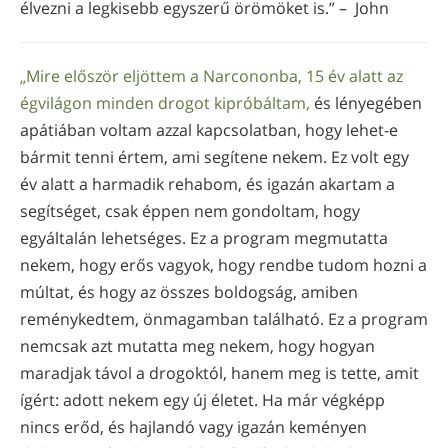
élvezni a legkisebb egyszerű örömöket is.” – John
„Mire először eljöttem a Narcononba, 15 év alatt az
égvilágon minden drogot kipróbáltam,
és lényegében
apátiában voltam azzal kapcsolatban, hogy lehet-e
bármit tenni értem, ami segítene nekem. Ez volt egy
év alatt a harmadik rehabom, és igazán akartam a
segítséget, csak éppen nem gondoltam, hogy
egyáltalán lehetséges. Ez a program megmutatta
nekem, hogy erős vagyok, hogy rendbe tudom hozni a
múltat, és hogy az összes boldogság, amiben
reménykedtem, önmagamban található. Ez a program
nemcsak azt mutatta meg nekem, hogy hogyan
maradjak távol a drogoktól, hanem meg is tette, amit
ígért: adott nekem egy új életet. Ha már végképp
nincs erőd, és hajlandó vagy igazán keményen