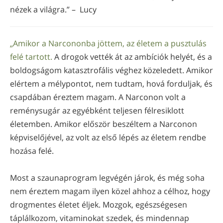
nézek a világra.” – Lucy
„Amikor a Narcononba jöttem, az életem a pusztulás
felé tartott.
A drogok vették át az ambíciók helyét, és a
boldogságom katasztrofális véghez közeledett. Amikor
elértem a mélypontot, nem tudtam, hová forduljak, és
csapdában éreztem magam. A Narconon volt a
reménysugár az egyébként teljesen félresiklott
életemben. Amikor először beszéltem a Narconon
képviselőjével, az volt az első lépés az életem rendbe
hozása felé.
Most a szaunaprogram legvégén járok, és még soha
nem éreztem magam ilyen közel ahhoz a célhoz, hogy
drogmentes életet éljek. Mozgok, egészségesen
táplálkozom, vitaminokat szedek, és mindennap