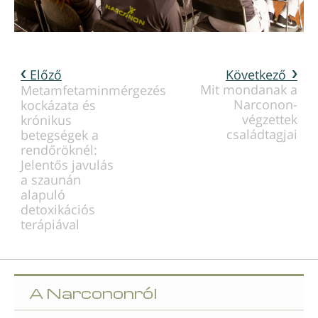
Előző
Következő
Mit mondanak a
Metamfetaminmérgezés
Narconon-
kockázata és
végzettek
krónikus
családtagjai
betegségek a
rendőröknél:
Jelentős javulás
a szaunán
alapuló
detoxikációs
terápiával
A Narcononról