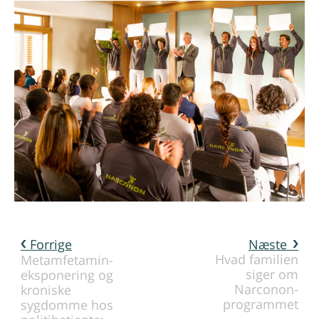
Forrige
Næste
Hvad familien
Metamfetamin-
siger om
eksponering og
Narconon-
kroniske
programmet
sygdomme hos