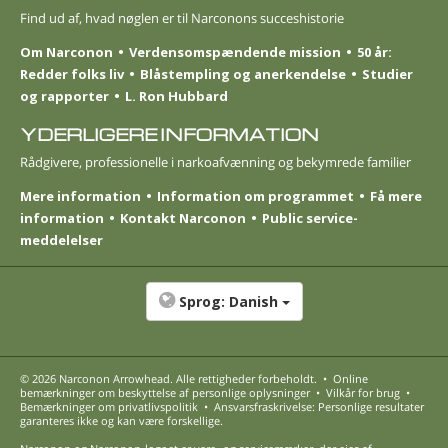
Find ud af, hvad nøglen er til Narconons succeshistorie
Om Narconon
Verdensomspændende mission
50 år:
Redder folks liv
Blåstempling og anerkendelse
Studier
og rapporter
L. Ron Hubbard
YDERLIGERE INFORMATION
Rådgivere, professionelle i narkoafvænning og bekymrede familier
Mere information
Information om programmet
Få mere
information
Kontakt Narconon
Public service-
meddelelser
Sprog:
Danish
© 2026
Narconon Arrowhead
. Alle rettigheder forbeholdt.
•
Online
bemærkninger om beskyttelse af personlige oplysninger
•
Vilkår for brug
•
Bemærkninger om privatlivspolitik
•
Ansvarsfraskrivelse: Personlige resultater
garanteres ikke og kan være forskellige.