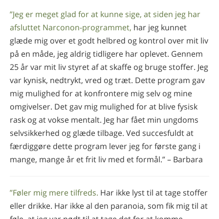
”Jeg er meget glad for at kunne sige, at siden jeg har
afsluttet Narconon-programmet,
har jeg kunnet
glæde mig over et godt helbred og kontrol over mit liv
på en måde, jeg aldrig tidligere har oplevet. Gennem
25 år var mit liv styret af at skaffe og bruge stoffer. Jeg
var kynisk, nedtrykt, vred og træt. Dette program gav
mig mulighed for at konfrontere mig selv og mine
omgivelser. Det gav mig mulighed for at blive fysisk
rask og at vokse mentalt. Jeg har fået min ungdoms
selvsikkerhed og glæde tilbage. Ved succesfuldt at
færdiggøre dette program lever jeg for første gang i
mange, mange år et frit liv med et formål.” – Barbara
”Føler mig mere tilfreds.
Har ikke lyst til at tage stoffer
eller drikke. Har ikke al den paranoia, som fik mig til at
føle, at jeg var nødt til at tage det for at komme