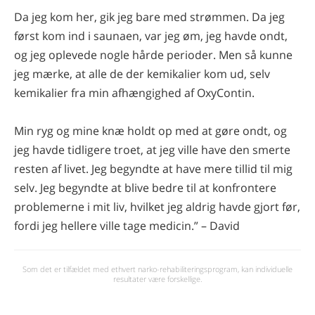
Da jeg kom her, gik jeg bare med strømmen. Da jeg
først kom ind i saunaen, var jeg øm, jeg havde ondt,
og jeg oplevede nogle hårde perioder. Men så kunne
jeg mærke, at alle de der kemikalier kom ud, selv
kemikalier fra min afhængighed af OxyContin.
Min ryg og mine knæ holdt op med at gøre ondt, og
jeg havde tidligere troet, at jeg ville have den smerte
resten af livet. Jeg begyndte at have mere tillid til mig
selv. Jeg begyndte at blive bedre til at konfrontere
problemerne i mit liv, hvilket jeg aldrig havde gjort før,
fordi jeg hellere ville tage medicin.” – David
Som det er tilfældet med ethvert narko-rehabiliteringsprogram, kan individuelle
resultater være forskellige.