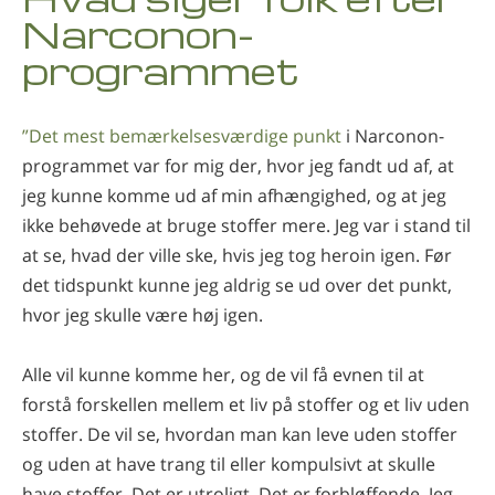
Narconon-
Nepalesisk
programmet
Arabisk
Ukrainsk
Kroatisk
”Det mest bemærkelsesværdige punkt
i Narconon-
Tyrkisk
programmet var for mig der, hvor jeg fandt ud af, at
jeg kunne komme ud af min afhængighed, og at jeg
ikke behøvede at bruge stoffer mere. Jeg var i stand til
at se, hvad der ville ske, hvis jeg tog heroin igen. Før
det tidspunkt kunne jeg aldrig se ud over det punkt,
hvor jeg skulle være høj igen.
Alle vil kunne komme her, og de vil få evnen til at
forstå forskellen mellem et liv på stoffer og et liv uden
stoffer. De vil se, hvordan man kan leve uden stoffer
og uden at have trang til eller kompulsivt at skulle
have stoffer. Det er utroligt. Det er forbløffende. Jeg