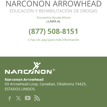
NARCONON ARROWHEAD
EDUCACIÓN Y REHABILITACIÓN DE DROGAS
Encuentra Ayuda Ahora
LLAMA AL
(877) 508-8151
o haz clic aquí para más información
®
Narconon Arrowhead
69 Arrowhead Loop
,
Canadian
,
Oklahoma
74425
,
ESTADOS UNIDOS