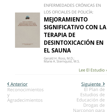
ENFERMEDADES CRÓNICAS EN
LOS OFICIALES DE POLICÍA:
MEJORAMIENTO
SIGNIFICATIVO CON LA
TERAPIA DE
DESINTOXICACIÓN EN
EL SAUNA
Gerald H. Ross, M.D.;
Marie A. Sternquist, M.S.
Anterior
Siguiente
El Plan de
Reconocimientos
Estudios de
y
Educación de
Agradecimientos
Drogas de
Narconon para