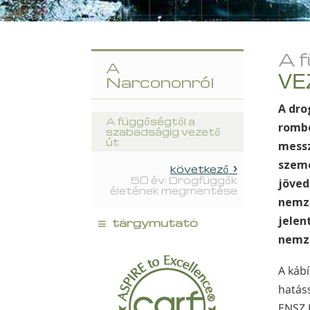
A 
A
VE
Narcononról
A dro
A függőségtől a
rombo
szabadságig vezető
út
messz
szemé
következő
50 év: Drogfüggők
jöved
életének megmentése
nemz
≡
jelen
tárgymutató
nemze
A káb
hatáss
ENSZ 