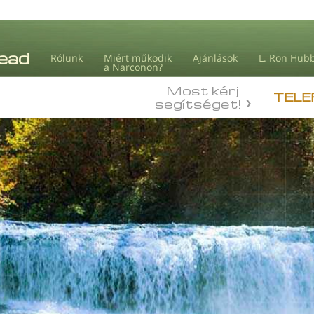
Rólunk
Miért működik
Ajánlások
L. Ron Hub
a Narconon?
Most kérj
TELE
segítséget!