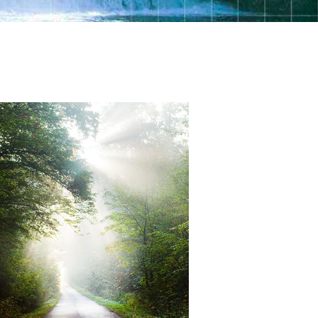
kínai
nepáli
arab
ukrán
horvát
török