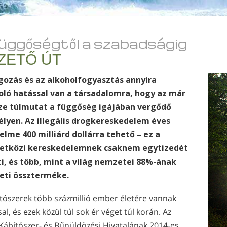
függőségtől a szabadságig
ZETŐ ÚT
gozás és az alkoholfogyasztás annyira
ló hatással van a társadalomra, hogy az már
e túlmutat a függőség igájában vergődő
lyen. Az illegális drogkereskedelem éves
elme 400 milliárd dollárra tehető – ez a
etközi kereskedelemnek csaknem egytizedét
ti, és több, mint a világ nemzetei 88%-ának
ti összterméke.
ítószerek több százmillió ember életére vannak
al, és ezek közül túl sok ér véget túl korán. Az
Kábítószer- és Bűnüldözési Hivatalának 2014-es