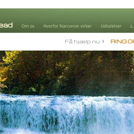
Om os
Hvorfor Narconon virker
Udtalelser
L
Få hjælp nu
RING O