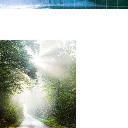
Kinesisk
Nepalesisk
Arabisk
Ukrainsk
Kroatisk
Tyrkisk