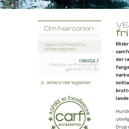
VE
Om Narconon
fr
Misbr
Vejen til frihed fra
afhængighed
samfu
der r
næste
Redder liv fra stoffer
fange
gennem 50 år
narko
≡
stikordsregister
milli
brutt
lande
Hundr
ulovli
Drug-r