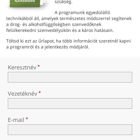
szükség.
nepáli
A programunk egyedülálló
arab
technikákból áll, amelyek természetes módszerrel segítenek
a drog- és alkoholfüggőségben szenvedőknek
ukrán
felülkerekedni szenvedélyükön és a káros hatásain.
horvát
Töltsd ki ezt az űrlapot, ha több információt szeretnél kapni
török
a programról és a jelentkezés módjáról.
Keresztnév
Vezetéknév
E-mail