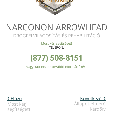
NARCONON ARROWHEAD
DROGFELVILÁGOSÍTÁS ÉS REHABILITÁCIÓ
Most kérj segítséget!
TELEFON:
(877) 508-8151
vagy kattints ide további információkért
Előző
Következő
Állapotfelmérő
Most kérj
kérdőív
segítséget!