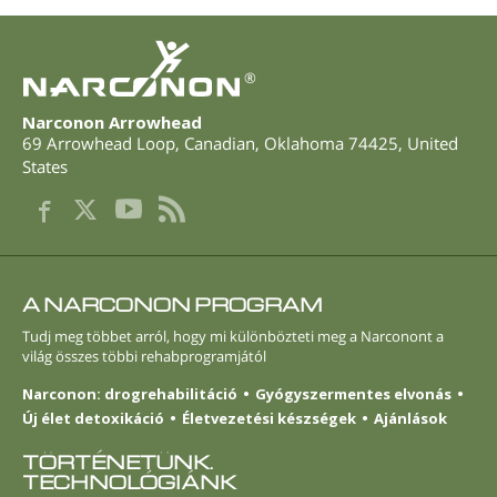
®
Narconon Arrowhead
69 Arrowhead Loop
,
Canadian
,
Oklahoma
74425
,
United
States
A NARCONON PROGRAM
Tudj meg többet arról, hogy mi különbözteti meg a Narconont a
világ összes többi rehabprogramjától
Narconon: drogrehabilitáció
Gyógyszermentes elvonás
Új élet detoxikáció
Életvezetési készségek
Ajánlások
TÖRTÉNETÜNK.
TECHNOLÓGIÁNK