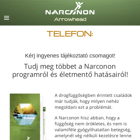
English
Dansk
Deutsch
TELEFON:
görög
español
francia
Kérj ingyenes tájékoztató csomagot!
héber
Tudj meg többet a Narconon
magyar
programról és életmentő hatásairól!
olasz
japán
Nederlands
A drogfüggőségben érintett családok
már tudják, hogy milyen nehéz
norvég
megoldani ezt a problémát.
Português
A Narconon hisz abban, hogy a
orosz
függőség nem örökletes, és nem is
valamiféle gyógyíthatatlan betegség,
svéd
amelynél vég nélküli kezelésre lenne
kínai