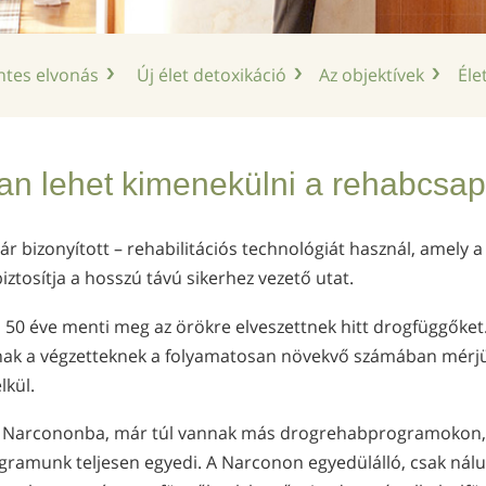
tes elvonás
Új élet detoxikáció
Az objektívek
Éle
n lehet kimenekülni a rehabcsa
r bizonyított – rehabilitációs technológiát használ, amely 
ztosítja a hosszú távú sikerhez vezető utat.
50 éve menti meg az örökre elveszettnek hitt drogfüggőket. 
knak a végzetteknek a folyamatosan növekvő számában mérjü
lkül.
 a Narcononba, már túl vannak más drogrehabprogramokon, 
rogramunk teljesen egyedi. A Narconon egyedülálló, csak nál