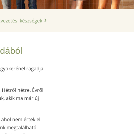
kínai
nepáli
tvezetési készségek
arab
ukrán
horvát
pdából
török
a gyökerénél ragadja
Hétről hétre. Évről
k, akik ma már új
ahol nem értek el
unk megtalálható