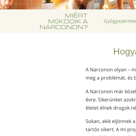
MIÉRT
MŰKÖDIK A
Gyógyszermen
NARCONON?
Hogya
A Narconon olyan – má
meg a problémát, és bi
A Narconon már közel 
évre. Sikerünket azo
életet élnek drogok né
Sokan, akik eljönnek
tartós sikert. A mi p