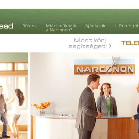
Rólunk
Miért működik
Ajánlások
L. Ron Hub
a Narconon?
Most kérj
TELE
segítséget!