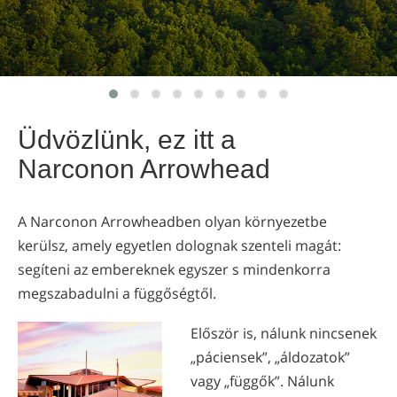
nepáli
arab
ukrán
horvát
török
Üdvözlünk, ez itt a
Narconon Arrowhead
A Narconon Arrowheadben olyan környezetbe
kerülsz, amely egyetlen dolognak szenteli magát:
segíteni az embereknek egyszer s mindenkorra
megszabadulni a függőségtől.
Először is, nálunk nincsenek
„páciensek”, „áldozatok”
vagy „függők”. Nálunk