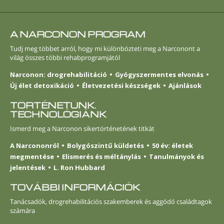
A NARCONON PROGRAM
Tudj meg többet arról, hogy mi különbözteti meg a Narconont a
világ összes többi rehabprogramjától
Narconon: drogrehabilitáció
Gyógyszermentes elvonás
Új élet detoxikáció
Életvezetési készségek
Ajánlások
TÖRTÉNETÜNK.
TECHNOLÓGIÁNK
Ismerd meg a Narconon sikertörténetének titkát
A Narcononról
Bolygószintű küldetés
50 év: életek
megmentése
Elismerés és méltánylás
Tanulmányok és
jelentések
L. Ron Hubbard
TOVÁBBI INFORMÁCIÓK
Tanácsadók, drogrehabilitációs szakemberek és aggódó családtagok
számára