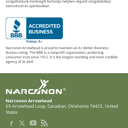
szolgáltatások minőségét biztosítja helyben végzett vizsgálatokkal,
elemzéssel és ajánlásokkal.
Narconon Arrowhead is proud to maintain an A+ Better Business
Bureau rating. The BBB is a nonprofit organization, protecting
consumer trust since 1912. It is the longest standing and most credible
agency of its kind.
®
Narconon Arrowhead
69 Arrowhead Loop
,
Canadian
,
Oklahoma
74425
,
United
States