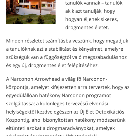
tanulók vannak – tanulók,
akik azt tanulják, hogy
hogyan éljenek sikeres,
drogmentes életet.
Minden részletet számításba veszünk, hogy megadjuk
a tanulóknak azt a stabilitást és kényelmet, amelyre
szükségük van a függőségtől való megszabaduláshoz
és egy új, drogmentes élet felépítéséhez.
A Narconon Arrowhead a világ fő Narconon-
központja, amelyet kifejezetten arra terveztek, hogy az
egyedülállóan hatékony Narconon programot
szolgáltassa: a különleges tervezésű elvonási
helyiségektől kezdve egészen az Új Élet Detoxikációs
Központig, ahol bizonyítottan hatékony módszerünk
eltünteti azokat a drogmaradványokat, amelyek