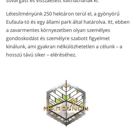
sóvárgást és visszaesést válthatnának ki.
Létesítményünk 250 hektáron terül el, a gyönyörű
Eufaula-tó és egy állami park által határolva. Itt, ebben
a zavarmentes környezetben olyan személyes
gondoskodást és személyre szabott figyelmet
kínálunk, ami gyakran nélkülözhetetlen a célunk – a
hosszú távú siker – eléréséhez.