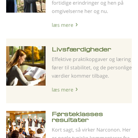
fortidige erindringer og hen på
omgivelserne her og nu.
læs mere
Livsfærdigheder
Effektive praktikopgaver og læring
fører til stabilitet, og de personlige
værdier kommer tilbage.
læs mere
Førsteklasses
resultater
Kort sagt, så virker Narconon. Her
er nogle typiske kom­mentarer fra