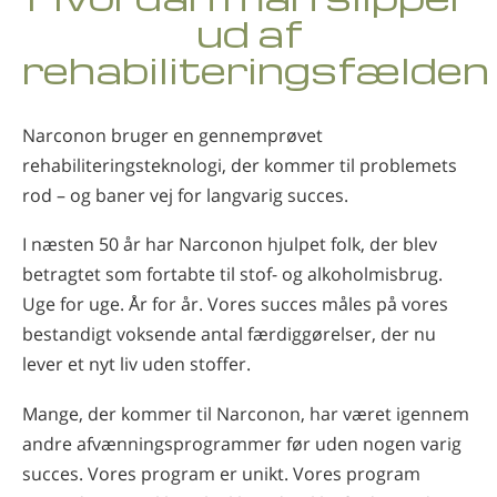
ud af
Nepalesisk
rehabiliteringsfælden
Arabisk
Ukrainsk
Kroatisk
Narconon bruger en gennemprøvet
Tyrkisk
rehabiliteringsteknologi, der kommer til problemets
rod – og baner vej for langvarig succes.
I næsten 50 år har Narconon hjulpet folk, der blev
betragtet som fortabte til stof- og alkoholmisbrug.
Uge for uge. År for år. Vores succes måles på vores
bestandigt voksende antal færdiggørelser, der nu
lever et nyt liv uden stoffer.
Mange, der kommer til Narconon, har været igennem
andre afvænningsprogrammer før uden nogen varig
succes. Vores program er unikt. Vores program