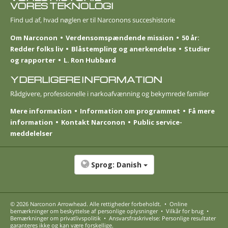
VORES TEKNOLOGI
Find ud af, hvad nøglen er til Narconons succeshistorie
Om Narconon
Verdensomspændende mission
50 år:
Redder folks liv
Blåstempling og anerkendelse
Studier
og rapporter
L. Ron Hubbard
YDERLIGERE INFORMATION
Rådgivere, professionelle i narkoafvænning og bekymrede familier
Mere information
Information om programmet
Få mere
information
Kontakt Narconon
Public service-
meddelelser
Sprog:
Danish
© 2026
Narconon Arrowhead
. Alle rettigheder forbeholdt.
•
Online
bemærkninger om beskyttelse af personlige oplysninger
•
Vilkår for brug
•
Bemærkninger om privatlivspolitik
•
Ansvarsfraskrivelse: Personlige resultater
garanteres ikke og kan være forskellige.