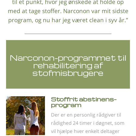
til et punkt, hvor jeg ønskede at holde op
med at tage stoffer. Narconon var mit sidste
program, og nu har jeg været clean i syv år.”
Narconon-programmet til
rehabilitering af
stofmisbrugere
Stoffrit abstinens­
program
Der er en personlig rådgiver til
rådighed 24 timer i døgnet, som
vil hjælpe hver enkelt deltager