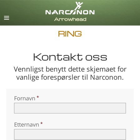
Engelsk
Dansk
Tysk
RING
Gresk
Spansk
Fransk
Kontakt oss
Hebraisk
Vennligst benytt dette skjemaet for
Magyar
vanlige forespørsler til Narconon.
Italiensk
Japansk
Nederlandsk
Fornavn
Norsk
Português
Russisk
Etternavn
Svensk
Kinesisk