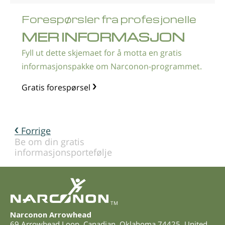
Forespørsler fra profesjonelle
MER INFORMASJON
Fyll ut dette skjemaet for å motta en gratis
informasjonspakke om Narconon-programmet.
Gratis forespørsel
Forrige
Be om din gratis
informasjonsportefølje
TM
Narconon Arrowhead
69 Arrowhead Loop
,
Canadian
,
Oklahoma
74425
,
United