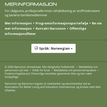
MER INFORMASJON
For rådgivere, profesjonelle innen rehabilitering av stoffmisbrukere
og berørte familie­medlemmer
Mer informasjon
Program­informasjons­portefølje
Be om
mer informasjon
Kontakt Narconon
Offentlige
informasjonsfilmer
Språk:
Norwegian
© 2026
Narconon Arrowhead
. Alle rettigheter forbeholdt.
•
Meddelelse om
personvern på nett
•
Vilkår for bruk
•
Meddelelse om personvernpraksis
•
Fraskrivningsklausul: Personlige resultater garanteres ikke og kan være
forskjellige.
Narconon og Narconon-logoen er varemerker og servicemerker eid av
Association for Better Living and Education International, og brukes med dets
tillatelse.