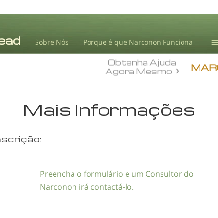
Sobre Nós
Porque é que Narconon Funciona
Obtenha Ajuda
T
MAR
Agora Mesmo
L.
Mais Informações
nscrição:
Preencha o formulário e um Consultor do
Narconon irá
contactá-lo
.