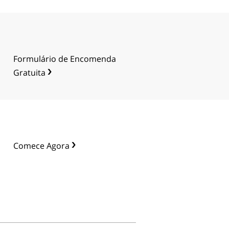
Chinês
Nepalês
Árabe
Ucraniano
Formulário de Encomenda
Croata
Gratuita
Turco
Comece Agora