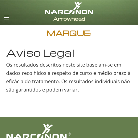
Inglês
Dinamarquês
Alemão
MARQUE:
Grego
Espanhol
Aviso Legal
Francês
Hebreu
Os resultados descritos neste site
baseiam-se
em
Húngaro
dados recolhidos a respeito de curto e médio prazo à
Italiano
eficácia do tratamento. Os resultados individuais não
Japonês
são garantidos e podem variar.
Holandês
Noruego
Português
Russo
Sueco
®
Chinês