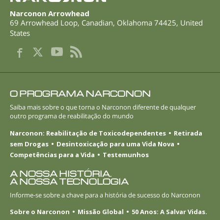
Nepalês
Narconon Arrowhead
69 Arrowhead Loop
,
Canadian
,
Oklahoma
74425
,
United
Árabe
States
Ucraniano
Croata
Turco
O PROGRAMA NARCONON
Saiba mais sobre o que torna o Narconon diferente de qualquer
outro programa de reabilitação do mundo
Narconon: Reabilitação de Toxicodependentes
Retirada
sem Drogas
Desintoxicação para uma Vida Nova
Competências para a Vida
Testemunhos
A NOSSA HISTÓRIA.
A NOSSA TECNOLOGIA
Informe-se
sobre a chave para a história de sucesso do Narconon
Sobre o Narconon
Missão Global
50 Anos: A Salvar Vidas.