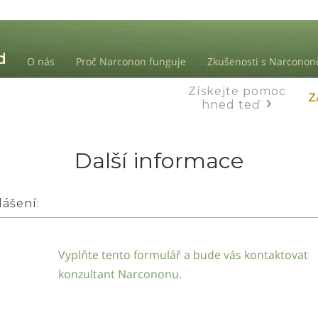
O nás
Proč Narconon funguje
Zkušenosti s Narcono
Získejte pomoc
Z
hned teď
Další informace
lášení:
Vyplňte tento formulář a bude vás kontaktovat
konzultant Narcononu.