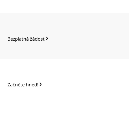
繁體中文 (Chinese)
Nepali
Arabic
Ukrainian
Bezplatná žádost
Čeština
Turkish
Začněte hned!