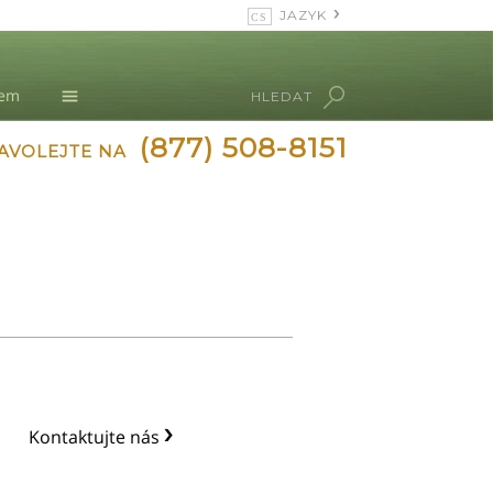
JAZYK
English
Dansk
nem
HLEDAT
Deutsch
L. Ron Hubbard
(877) 508-8151
Ελληνικά (Greek)
AVOLEJTE NA
Español
Français
Hebrew
Magyar
Italiano
日本語 (Japanese)
Nederlands
Norsk
Portuguès
Kontaktujte nás
Русский (Russian)
Svenska