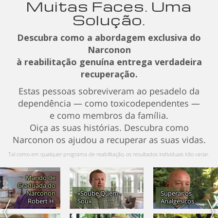
Muitas Faces. Uma
Solução.
Descubra como a abordagem exclusiva do
Narconon
à reabilitação genuína entrega verdadeira
recuperação.
Estas pessoas sobreviveram ao pesadelo da
dependência — como toxicodependentes —
e como membros da família.
Oiça as suas histórias. Descubra como
Narconon os ajudou a recuperar as suas vidas.
Tal como em qualquer programa de reabilitação, os resultados individuais irão variar.
Marido de
Graduada do
Narconon
«Soube Quem
Superar os
Robert H.
Sou»
Analgésicos