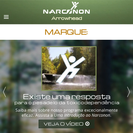
Inglês
Dinamarquês
Alemão
MARQUE:
Grego
Espanhol
Francês
Hebreu
Húngaro
Italiano
Japonês
Holandês
Existe uma resposta
Noruego
para o pesadelo da toxicodependência
Português
Saiba mais sobre nosso programa excecionalmente
eficaz. Assista a
Uma Introdução ao Narconon
.
Russo
Sueco
VEJA O VÍDEO
Chinês