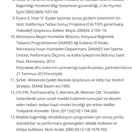
Bağımlılığı Yönetimi Bilgi Sisteminin güvenilirliği.
J Clin Psychol.
Eylül 2002;58(9):1057-69.
Evans E, Hser YI. Eyalet bazında sonuç gözlem sisteminin ön-
testi: Kaliforniya Tedavi Sonuç Projesine (CALTOP) genel bakış.
Psikoaktif Uyuşturucu Bülteni.
Mayıs 2004;Ek 2:109–14.
Minnesota Beşeri Hizmetler Bölümü. Kimyasal Bağımlılık
Tedavisi Programlarının DAANES Ağ Kullanıcı El Kitabı.
Minnesota İnsan Hizmetleri Departmanı, DAANES Veri İşleme
Ünitesi, Performans Ölçümü ve Kalite İyileştirme Bölümü Saint
Paul, Minnesota, 2013.
http:www.dhs.state.mn.us/main/groups/business_partners/docu
21 Temmuz 2013'te erişildi.
Şirket.
Minnesota Eyaleti Bazında Uyuşturucu ve Vahşi Suç Kontrol
Stratejisi.
DIANE Basım evi;1995.
Chi FW, Parthasarathy S, Mertens JR, Weisner CM. Yönetilen
tedavilerde uzun süreli madde kullanımı sonuçları ve devam
eden tedavi: tedavi-bazlı model önceliği için erken deliller.
Psikiyatrik Hizmetler.
Ekim 2011;62(10):1194-200.
Madde bağımlılığı rehabilitasyon programları için sonuç-yönlü
standartlar ve performans göstergeleri.
Madde Kullanımı ve
Kötüye Kullanımı.
Ekim-Aralık 2000;35(12-14):1679-703.