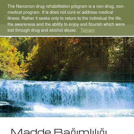
The Narconon drug rehabilitation program is a non-drug, non-
English
medical program. It is does not cure or address medical
Dansk
illness. Rather it seeks only to return to the individual the life,
the awareness and the ability to enjoy and flourish which were
Deutsch
lost through drug and alcohol abuse.
Tamam
ARAYIN
Ελληνικά (Greek)
Español
Français
Hebrew
Magyar
Italiano
日本語 (Japanese)
Nederlands
Norsk
Portuguès
Русский (Russian)
Svenska
Madde Bağımlılığı
繁體中文 (Chinese)