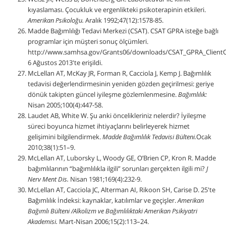
kıyaslaması. Çocukluk ve ergenlikteki psikoterapinin etkileri.
Amerikan Psikoloğu.
Aralık 1992;47(12):1578-85.
Madde Bağımlılığı Tedavi Merkezi (CSAT). CSAT GPRA isteğe bağlı
programlar için müşteri sonuç ölçümleri.
http://www.samhsa.gov/Grants06/downloads/CSAT_GPRA_Client
6 Ağustos 2013'te erişildi.
McLellan AT, McKay JR, Forman R, Cacciola J, Kemp J. Bağımlılık
tedavisi değerlendirmesinin yeniden gözden geçirilmesi: geriye
dönük takipten güncel iyileşme gözlemlenmesine.
Bağımlılık:
Nisan 2005;100(4):447-58.
Laudet AB, White W. Şu anki öncelikleriniz nelerdir? İyileşme
süreci boyunca hizmet ihtiyaçlarını belirleyerek hizmet
gelişimini bilgilendirmek.
Madde Bağımlılık Tedavisi Bülteni.
Ocak
2010;38(1):51–9.
McLellan AT, Luborsky L, Woody GE, O’Brien CP, Kron R. Madde
bağımlılarının “bağımlılıkla ilgili” sorunları gerçekten ilgili mi?
J
Nerv Ment Dis.
Nisan 1981;169(4):232-9.
McLellan AT, Cacciola JC, Alterman AI, Rikoon SH, Carise D. 25'te
Bağımlılık İndeksi: kaynaklar, katılımlar ve geçişler.
Amerikan
Bağımlı Bülteni /Alkolizm ve Bağımlılıktaki Amerikan Psikiyatri
Akademisi.
Mart-Nisan 2006;15(2):113–24.