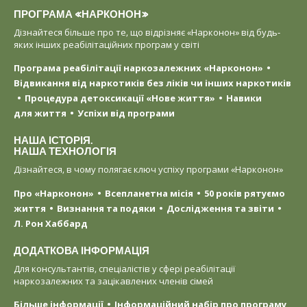
ПРОГРАМА «НАРКОНОН»
Дізнайтеся більше про те, що відрізняє «Нарконон» від будь-
яких інших реабілітаційних програм у світі
Програма реабілітації наркозалежних «Нарконон»
Відвикання від наркотиків без ліків чи інших наркотиків
Процедура детоксикації «Нове життя»
Навики
для життя
Успіхи від програми
НАША ІСТОРІЯ.
НАША ТЕХНОЛОГІЯ
Дізнайтеся, в чому полягає ключ успіху програми «Нарконон»
Про «Нарконон»
Всепланетна місія
50 років рятуємо
життя
Визнання та подяки
Дослідження та звіти
Л. Рон Хаббард
ДОДАТКОВА ІНФОРМАЦІЯ
Для консультантів, спеціалістів у сфері реабілітації
наркозалежних та зацікавлених членів сімей
Більше інформації
Інформаційний набір про програму