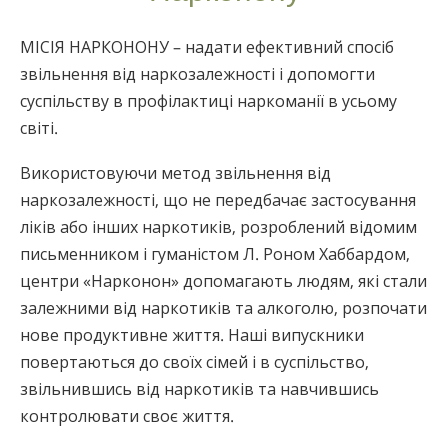
Nepali
МІСІЯ НАРКОНОНУ – надати ефективний спосіб
Arabic
звільнення від наркозалежності і допомогти
Ukrainian
суспільству в профілактиці наркоманії в усьому
Czech
світі.
Turkish
Використовуючи метод звільнення від
наркозалежності, що не передбачає застосування
ліків або інших наркотиків, розроблений відомим
письменником і гуманістом Л. Роном Хаббардом,
центри «Нарконон» допомагають людям, які стали
залежними від наркотиків та алкоголю, розпочати
нове продуктивне життя. Наші випускники
повертаються до своїх сімей і в суспільство,
звільнившись від наркотиків та навчившись
контролювати своє життя.