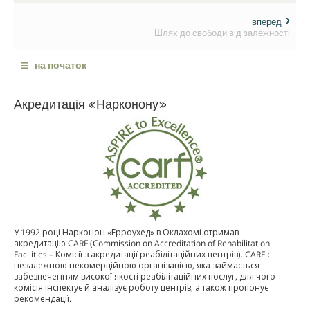
вперед
Шлях до свободи від залежності
≡
на початок
Акредитація «Нарконону»
У 1992 році Нарконон «Ерроухед» в Оклахомі отримав
акредитацію CARF (Commission on Accreditation of Rehabilitation
Facilities – Комісії з акредитації реабілітаційних центрів). CARF є
незалежною некомерційною організацією, яка займається
забезпеченням високої якості реабілітаційних послуг, для чого
комісія інспектує й аналізує роботу центрів, а також пропонує
рекомендації.