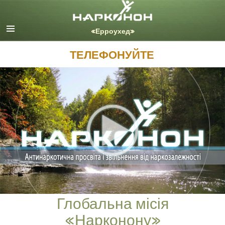
English
Dansk
Deutsch
ТЕЛЕФОНУЙТЕ
Ελληνικά (Greek)
Español
Français
Hebrew
Magyar
Italiano
日本語 (Japanese)
Nederlands
Norsk
Portuguès
Русский (Russian)
Глобальна місія
Svenska
«Нарконону»
繁體中文 (Chinese)