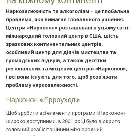
Nepali
Наркозалежність та алкоголізм – це глобальна
Arabic
проблема, яка вимагає глобального рішення.
Ukrainian
Центри «Нарконон» розташовані в усьому світі:
Czech
міжнародний головний центр в США, шість
Turkish
зразкових континентальних центрів,
особливий центр для діячів мистецтва та
громадських лідерів, а також десятки
регіональних та місцевих центрів «Нарконон»,
і всі вони існують для того, щоб розв’язати
проблему наркозалежності.
Нарконон «Ерроухед»
Щоб зробити всі елементи програми «Нарконон»
широко доступними, в 2001 році було відкрито
головний реабілітаційний міжнародний