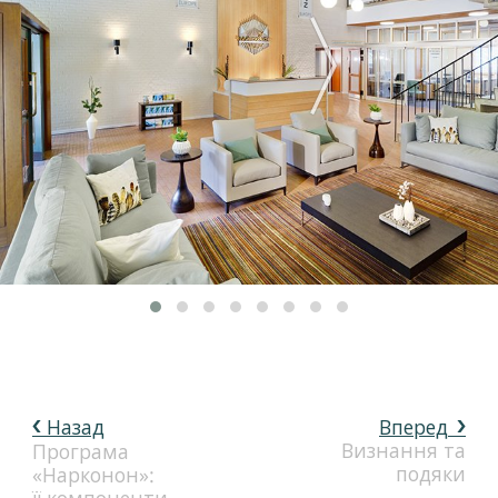
Назад
Вперед
Визнання та
Програма
подяки
«Нарконон»: