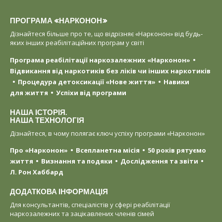
ПРОГРАМА «НАРКОНОН»
Дізнайтеся більше про те, що відрізняє «Нарконон» від будь-
яких інших реабілітаційних програм у світі
Програма реабілітації наркозалежних «Нарконон»
Відвикання від наркотиків без ліків чи інших наркотиків
Процедура детоксикації «Нове життя»
Навики
для життя
Успіхи від програми
НАША ІСТОРІЯ.
НАША ТЕХНОЛОГІЯ
Дізнайтеся, в чому полягає ключ успіху програми «Нарконон»
Про «Нарконон»
Всепланетна місія
50 років рятуємо
життя
Визнання та подяки
Дослідження та звіти
Л. Рон Хаббард
ДОДАТКОВА ІНФОРМАЦІЯ
Для консультантів, спеціалістів у сфері реабілітації
наркозалежних та зацікавлених членів сімей