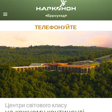
English
Dansk
Deutsch
ТЕЛЕФОНУЙТЕ
Ελληνικά (Greek)
Español
Français
Hebrew
Magyar
Italiano
日本語 (Japanese)
Nederlands
Norsk
Portuguès
Русский (Russian)
Центри світового класу
Svenska
на кожному континенті
繁體中文 (Chinese)