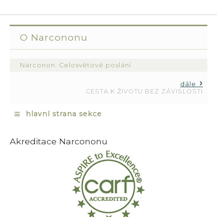
O Narcononu
Narconon: Celosvětové poslání
dále
CESTA K ŽIVOTU BEZ ZÁVISLOSTI
≡
hlavní strana sekce
Akreditace Narcononu