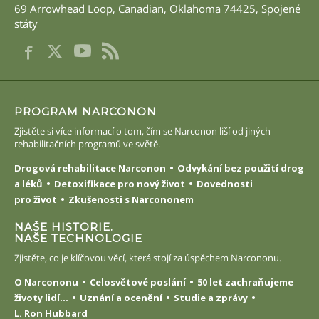
69 Arrowhead Loop
,
Canadian
,
Oklahoma
74425
,
Spojené
státy
PROGRAM NARCONON
Zjistěte si více informací o tom, čím se Narconon liší od jiných
rehabilitačních programů ve světě.
Drogová rehabilitace Narconon
Odvykání bez použití drog
a léků
Detoxifikace pro nový život
Dovednosti
pro život
Zkušenosti s Narcononem
NAŠE HISTORIE.
NAŠE TECHNOLOGIE
Zjistěte, co je klíčovou věcí, která stojí za úspěchem Narcononu.
O Narcononu
Celosvětové poslání
50 let zachraňujeme
životy lidí...
Uznání a ocenění
Studie a zprávy
L. Ron Hubbard