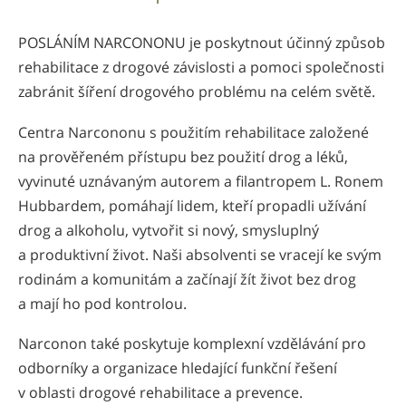
Nepali
POSLÁNÍM NARCONONU je poskytnout účinný způsob
Arabic
rehabilitace z drogové závislosti a pomoci společnosti
Ukrainian
zabránit šíření drogového problému na celém světě.
Čeština
Turkish
Centra Narcononu s použitím rehabilitace založené
na prověřeném přístupu bez použití drog a léků,
vyvinuté uznávaným autorem a filantropem L. Ronem
Hubbardem, pomáhají lidem, kteří propadli užívání
drog a alkoholu, vytvořit si nový, smysluplný
a produktivní život. Naši absolventi se vracejí ke svým
rodinám a komunitám a začínají žít život bez drog
a mají ho pod kontrolou.
Narconon také poskytuje komplexní vzdělávání pro
odborníky a organizace hledající funkční řešení
v oblasti drogové rehabilitace a prevence.