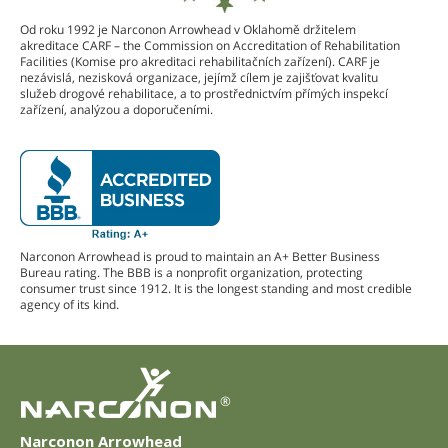
Od roku 1992 je Narconon Arrowhead v Oklahomě držitelem
akreditace CARF – the Commission on Accreditation of Rehabilitation
Facilities (Komise pro akreditaci rehabilitačních zařízení). CARF je
nezávislá, nezisková organizace, jejímž cílem je zajišťovat kvalitu
služeb drogové rehabilitace, a to prostřednictvím přímých inspekcí
zařízení, analýzou a doporučeními.
Narconon Arrowhead is proud to maintain an A+ Better Business
Bureau rating. The BBB is a nonprofit organization, protecting
consumer trust since 1912. It is the longest standing and most credible
agency of its kind.
®
Narconon Arrowhead