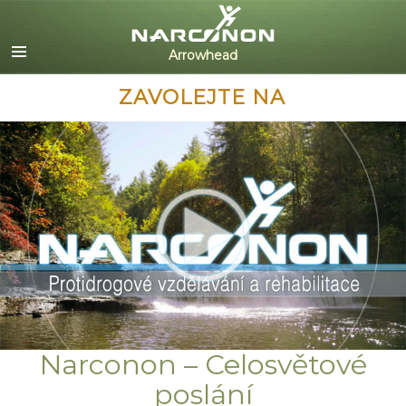
English
Dansk
Deutsch
ZAVOLEJTE NA
Ελληνικά (Greek)
Español
Français
Hebrew
Magyar
Italiano
日本語 (Japanese)
Nederlands
Norsk
Portuguès
Русский (Russian)
Narconon – Celosvětové
Svenska
poslání
繁體中文 (Chinese)