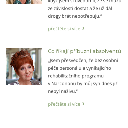
když jsem si uvědomil, že se můžu
ze závislosti dostat a že už dál
drogy brát nepotřebuju.“
přečtěte si více
Co říkají příbuzní absolventů
„Jsem přesvědčen, že bez osobní
péče personálu a vynikajícího
rehabilitačního programu
v Narcononu by můj syn dnes již
nebyl naživu.“
přečtěte si více