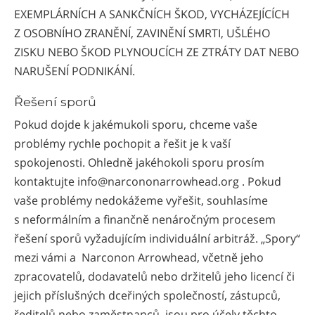
EXEMPLÁRNÍCH A SANKČNÍCH ŠKOD, VYCHÁZEJÍCÍCH
Z OSOBNÍHO ZRANĚNÍ, ZAVINĚNÍ SMRTI, UŠLÉHO
ZISKU NEBO ŠKOD PLYNOUCÍCH ZE ZTRÁTY DAT NEBO
NARUŠENÍ PODNIKÁNÍ.
Řešení sporů
Pokud dojde k jakémukoli sporu, chceme vaše
problémy rychle pochopit a řešit je k vaší
spokojenosti. Ohledně jakéhokoli sporu prosím
kontaktujte info@narcononarrowhead.org . Pokud
vaše problémy nedokážeme vyřešit, souhlasíme
s neformálním a finančně nenáročným procesem
řešení sporů vyžadujícím individuální arbitráž. „Spory“
mezi vámi a Narconon Arrowhead, včetně jeho
zpracovatelů, dodavatelů nebo držitelů jeho licencí či
jejich příslušných dceřiných společností, zástupců,
ředitelů nebo zaměstnanců, jsou pro účely těchto