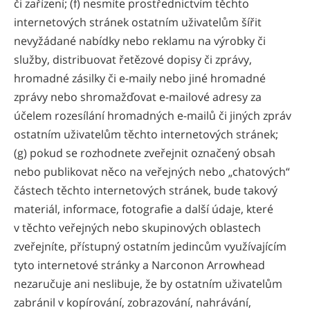
či zařízení; (f) nesmíte prostřednictvím těchto
internetových stránek ostatním uživatelům šířit
nevyžádané nabídky nebo reklamu na výrobky či
služby, distribuovat řetězové dopisy či zprávy,
hromadné zásilky či e-maily nebo jiné hromadné
zprávy nebo shromažďovat e-mailové adresy za
účelem rozesílání hromadných e-mailů či jiných zpráv
ostatním uživatelům těchto internetových stránek;
(g) pokud se rozhodnete zveřejnit označený obsah
nebo publikovat něco na veřejných nebo „chatových“
částech těchto internetových stránek, bude takový
materiál, informace, fotografie a další údaje, které
v těchto veřejných nebo skupinových oblastech
zveřejníte, přístupný ostatním jedincům využívajícím
tyto internetové stránky a Narconon Arrowhead
nezaručuje ani neslibuje, že by ostatním uživatelům
zabránil v kopírování, zobrazování, nahrávání,