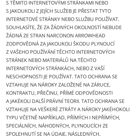
S TĚMITO INTERNETOVÝMI STRÁNKAMI NEBO
S JAKOUKOLI Z JEJÍCH SLUŽEB JE PŘESTAT TYTO
INTERNETOVÉ STRÁNKY NEBO SLUŽBU POUŽÍVAT.
SOUHLASÍTE, ŽE ZA ŽÁDNÝCH OKOLNOSTÍ NEBUDE
ŽÁDNÁ ZE STRAN NARCONON ARROWHEAD
ZODPOVĚDNÁ ZA JAKOUKOLI ŠKODU PLYNOUCÍ
Z VAŠEHO POUŽÍVÁNÍ TĚCHTO INTERNETOVÝCH
STRÁNEK NEBO MATERIÁLŮ NA TĚCHTO
INTERNETOVÝCH STRÁNKÁCH, NEBO Z VAŠÍ
NESCHOPNOSTI JE POUŽÍVAT. TATO OCHRANA SE
VZTAHUJE NA NÁROKY ZALOŽENÉ NA ZÁRUCE,
KONTRAKTU, PŘEČINU, PŘÍMÉ ODPOVĚDNOSTI
A JAKÉKOLI DALŠÍ PRÁVNÍ TEORII. TATO OCHRANA SE
VZTAHUJE NA VEŠKERÉ ZTRÁTY A NÁROKY JAKÉHOKOLI
TYPU VČETNĚ NAPŘÍKLAD, PŘÍMÝCH I NEPŘÍMÝCH,
SPECIÁLNÍCH, NÁHODNÝCH, PLYNOUCÍCH ZE
SPOLEHNUTÍ SE NA ÚDAJE, NÁSLEDNÝCH,