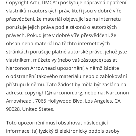
Copyright Act („DMCA“) poskytuje nápravná opatření
vlastníkům autorských práv, kteří jsou v dobré víře
přesvědčeni, že materiál objevující se na internetu
porušuje jejich práva podle zákonů o autorských
právech. Pokud jste v dobré víře přesvědčeni, že
obsah nebo materiál na těchto internetových
stránkách porušuje platné autorské právo, jehož jste
vlastníkem, můžete vy (nebo váš zástupce) zaslat
Narconon Arrowhead upozornění, v němž žádáte
o odstranění takového materiálu nebo o zablokování
přístupu k němu. Tato žádost by měla být zaslána na
adresu: copyright@narconon.org; nebo na: Narconon
Arrowhead , 7065 Hollywood Blvd, Los Angeles, CA
90028, United States.
Toto upozornění musí obsahovat následující
informace: (a) fyzický či elektronický podpis osoby