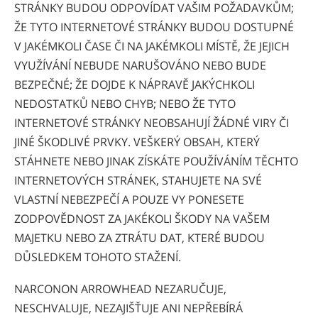
STRÁNKY BUDOU ODPOVÍDAT VAŠIM POŽADAVKŮM;
ŽE TYTO INTERNETOVÉ STRÁNKY BUDOU DOSTUPNÉ
V JAKÉMKOLI ČASE ČI NA JAKÉMKOLI MÍSTĚ, ŽE JEJICH
VYUŽÍVÁNÍ NEBUDE NARUŠOVÁNO NEBO BUDE
BEZPEČNÉ; ŽE DOJDE K NÁPRAVĚ JAKÝCHKOLI
NEDOSTATKŮ NEBO CHYB; NEBO ŽE TYTO
INTERNETOVÉ STRÁNKY NEOBSAHUJÍ ŽÁDNÉ VIRY ČI
JINÉ ŠKODLIVÉ PRVKY. VEŠKERÝ OBSAH, KTERÝ
STÁHNETE NEBO JINAK ZÍSKÁTE POUŽÍVÁNÍM TĚCHTO
INTERNETOVÝCH STRÁNEK, STAHUJETE NA SVÉ
VLASTNÍ NEBEZPEČÍ A POUZE VY PONESETE
ZODPOVĚDNOST ZA JAKÉKOLI ŠKODY NA VAŠEM
MAJETKU NEBO ZA ZTRÁTU DAT, KTERÉ BUDOU
DŮSLEDKEM TOHOTO STAŽENÍ.
NARCONON ARROWHEAD NEZARUČUJE,
NESCHVALUJE, NEZAJIŠŤUJE ANI NEPŘEBÍRÁ