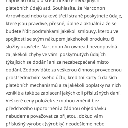
například údajů o kreditní kartě nebo jiných
platebních údajů atd. Souhlasíte, že Narconon
Arrowhead nebo takové třetí straně poskytnete údaje,
které jsou pravdivé, přesné, úplné a aktuální a že se
budete řídit podmínkami jakékoli smlouvy, kterou ve
spojitosti se svým nákupem jakéhokoli produktu či
služby uzavřete. Narconon Arrowhead nezodpovídá
za jakékoli chyby ve vámi poskytnutých údajích
týkajících se dodání ani za nezabezpečené místo
dodání. Zodpovídáte za veškerou činnost provedenou
prostřednictvím svého účtu, kreditní karty či dalších
platebních mechanismů a za jakékoli poplatky na nich
vzniklé a také za zaplacení jakýchkoli příslušných daní.
Veškeré ceny položek se mohou změnit bez
předchozího upozornění a žádnou objednávku
nebudeme považovat za přijatou, dokud vám
příslušný výrobek (výrobky) neodešleme nebo