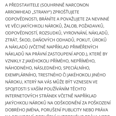
A PŘEDSTAVITELE (SOUHRNNĚ NARCONON
ARROWHEAD „STRANY“) ZPROŠŤUJETE
ODPOVĚDNOSTI, BRÁNÍTE A POVAŽUJETE ZA NEVINNÉ
VE VĚCI JAKÝCHKOLI NÁROKŮ, ŽALOB, POŽADAVKŮ,
ODPOVĚDNOSTÍ, ROZSUDKŮ, VYROVNÁNÍ, NÁKLADŮ,
ZTRÁT, ŠKOD, DAŇOVÝCH ODHADŮ, POKUT, ÚROKŮ
A NÁKLADŮ (VČETNĚ NAPŘÍKLAD PŘIMĚŘENÝCH
NÁKLADŮ NA PRÁVNÍ ZASTOUPENÍ APOD.), KTERÉ BY
VZNIKLY Z JAKÉHOKOLI PŘÍMÉHO, NEPŘÍMÉHO,
NÁHODNÉHO, NÁSLEDNÉHO, SPECIÁLNÍHO,
EXEMPLÁRNÍHO, TRESTNÉHO ČI JAKÉHOKOLI JINÉHO
NÁROKU, KTERÝ NA VÁS MŮŽE BÝT VZNESEN VE
SPOJITOSTI S VAŠÍM POUŽÍVÁNÍM TĚCHTO
INTERNETOVÝCH STRÁNEK VČETNĚ NAPŘÍKLAD
JAKÝCHKOLI NÁROKŮ NA ODŠKODNĚNÍ ZA POŠKOZENÍ
DOBRÉHO JMÉNA, PORUŠENÍ PUBLICITY NEBO PRÁVA