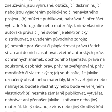
zneužívání, jsou výhružné, obtěžující, diskriminující
nebo jsou vyjádřením politického či nenávistného
projevu; (b) můžete publikovat, nahrávat či přenášet
výhradně fotografie nebo materiály, k nimž vlastníte
autorská práva či jiné svolení je elektronicky
distribuovat, s uvedením původního zdroje;
(c) nesmíte porušovat či plagiarizovat práva třetích
stran ani do nich zasahovat, včetně autorských práv,
ochranných známek, obchodního tajemství, práva na
soukromí, osobních práv, práv na zveřejňování, práv
morálních či vlastnických; (d) souhlasíte, že jakýkoli
označený obsah nebo materiály, které zveřejníte nebo
nahrajete, budete vlastnit vy nebo bude ve veřejném
vlastnictví; (e) nesmíte záměrně publikovat, vytvářet,
nahrávat ani přenášet jakýkoli software nebo jiný
materiál, který obsahuje virus nebo jiný škodlivý kód