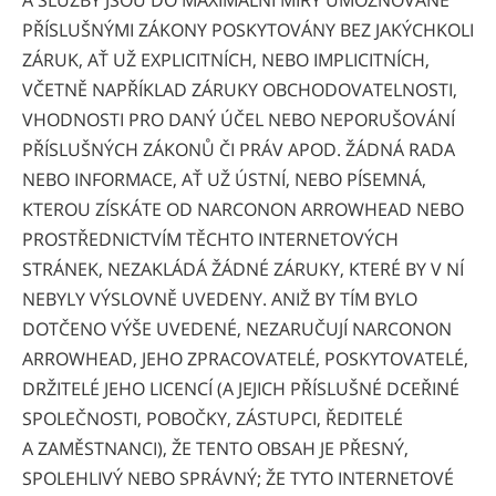
A SLUŽBY JSOU DO MAXIMÁLNÍ MÍRY UMOŽŇOVANÉ
PŘÍSLUŠNÝMI ZÁKONY POSKYTOVÁNY BEZ JAKÝCHKOLI
ZÁRUK, AŤ UŽ EXPLICITNÍCH, NEBO IMPLICITNÍCH,
VČETNĚ NAPŘÍKLAD ZÁRUKY OBCHODOVATELNOSTI,
VHODNOSTI PRO DANÝ ÚČEL NEBO NEPORUŠOVÁNÍ
PŘÍSLUŠNÝCH ZÁKONŮ ČI PRÁV APOD. ŽÁDNÁ RADA
NEBO INFORMACE, AŤ UŽ ÚSTNÍ, NEBO PÍSEMNÁ,
KTEROU ZÍSKÁTE OD NARCONON ARROWHEAD NEBO
PROSTŘEDNICTVÍM TĚCHTO INTERNETOVÝCH
STRÁNEK, NEZAKLÁDÁ ŽÁDNÉ ZÁRUKY, KTERÉ BY V NÍ
NEBYLY VÝSLOVNĚ UVEDENY. ANIŽ BY TÍM BYLO
DOTČENO VÝŠE UVEDENÉ, NEZARUČUJÍ NARCONON
ARROWHEAD, JEHO ZPRACOVATELÉ, POSKYTOVATELÉ,
DRŽITELÉ JEHO LICENCÍ (A JEJICH PŘÍSLUŠNÉ DCEŘINÉ
SPOLEČNOSTI, POBOČKY, ZÁSTUPCI, ŘEDITELÉ
A ZAMĚSTNANCI), ŽE TENTO OBSAH JE PŘESNÝ,
SPOLEHLIVÝ NEBO SPRÁVNÝ; ŽE TYTO INTERNETOVÉ