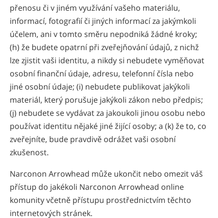
přenosu či v jiném využívání vašeho materiálu,
informací, fotografií či jiných informací za jakýmkoli
účelem, ani v tomto směru nepodniká žádné kroky;
(h) že budete opatrní při zveřejňování údajů, z nichž
lze zjistit vaši identitu, a nikdy si nebudete vyměňovat
osobní finanční údaje, adresu, telefonní čísla nebo
jiné osobní údaje; (i) nebudete publikovat jakýkoli
materiál, který porušuje jakýkoli zákon nebo předpis;
(j) nebudete se vydávat za jakoukoli jinou osobu nebo
používat identitu nějaké jiné žijící osoby; a (k) že to, co
zveřejníte, bude pravdivě odrážet vaši osobní
zkušenost.
Narconon Arrowhead může ukončit nebo omezit váš
přístup do jakékoli Narconon Arrowhead online
komunity včetně přístupu prostřednictvím těchto
internetových stránek.