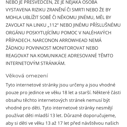
NEBO JE PŘESVĚDČEN, ŽE JE NĚJAKÁ OSOBA
VYSTAVENA RIZIKU ZRANĚNÍ ČI SMRTI NEBO ŽE BY
MOHLA UBLÍŽIT SOBĚ ČI NĚKOMU JINÉMU, MĚL BY
ZAVOLAT NA LINKU „112“ NEBO JINÉMU PŘÍSLUŠNÉMU
ORGÁNU POSKYTUJÍCÍMU POMOC V NALÉHAVÝCH
PŘÍPADECH. NARCONON ARROWHEAD NEMÁ
ŽÁDNOU POVINNOST MONITOROVAT NEBO
REAGOVAT NA KOMUNIKACE ADRESOVANÉ TĚMTO
INTERNETOVÝM STRÁNKÁM.
Věková omezení
Tyto internetové stránky jsou určeny a jsou vhodné
pouze pro jedince ve věku 18 let a starší. Některé části
obsahu těchto internetových stránek nemusí být
vhodné pro děti. Tyto internetové stránky nesmějí
používat děti mladší 13 let. Důrazně doporučujeme,
aby si děti ve věku 13 až 17 let před návštěvou našich