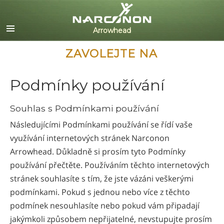
English
Dansk
Deutsch
ZAVOLEJTE NA
Ελληνικά (Greek)
Español
Podmínky používání
Français
Hebrew
Souhlas s Podmínkami používání
Magyar
Následujícími Podmínkami používání se řídí vaše
Italiano
využívání internetových stránek Narconon
日本語 (Japanese)
Arrowhead. Důkladně si prosím tyto Podmínky
Nederlands
používání přečtěte. Používáním těchto internetových
Norsk
stránek souhlasíte s tím, že jste vázáni veškerými
Portuguès
podmínkami. Pokud s jednou nebo více z těchto
Русский (Russian)
podmínek nesouhlasíte nebo pokud vám připadají
Svenska
jakýmkoli způsobem nepřijatelné, nevstupujte prosím
繁體中文 (Chinese)