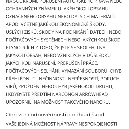
NA SOUKROMÍ, PORUŠENÍ AUTORSKÉHO PRÁVA NEBO
OCHRANNÝCH ZNÁMEK U JAKÉHOKOLI OBSAHU,
OZNAČENÉHO OBSAHU NEBO DALŠÍCH MATERIÁLŮ
APOD. VČETNĚ JAKÉKOLI EKONOMICKÉ ŠKODY,
UŠLÝCH ZISKŮ, ŠKODY NA PODNIKÁNÍ, DATECH NEBO
POČÍTAČOVÝCH SYSTÉMECH NEBO JAKÝCHKOLI ŠKOD
PLYNOUCÍCH Z TOHO, ŽE JSTE SE SPOLEHLI NA
JAKÝKOLI OBSAH, NEBO VZNIKLÝCH V DŮSLEDKU
JAKÝCHKOLI NARUŠENÍ, PŘERUŠENÍ PRÁCE,
POČÍTAČOVÝCH SELHÁNÍ, VYMAZÁNÍ SOUBORŮ, CHYB,
PŘEHLÉDNUTÍ, NEČINNOSTI, NEPŘESNOSTÍ, PORUCH,
VIRŮ, ZPOŽDĚNÍ NEBO CHYB JAKÉHOKOLI DRUHU,
I KDYBYSTE PŘEDTÍM NARCONON ARROWHEAD
UPOZORNILI NA MOŽNOST TAKOVÉHO NÁROKU.
Omezení odpovědnosti a náhrad škod
VAŠE JEDINÁ MOŽNOST NÁPRAVY NESPOKOJENOSTI