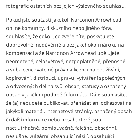
fotografie ostatních bez jejich výslovného souhlasu.
Pokud jste součástí jakékoli Narconon Arrowhead
online komunity, diskuzního nebo jiného fóra,
souhlasíte, že cokoli, co zveřejníte, poskytujete
dobrovolně, nedůvěrně a bez jakéhokoli nároku na
kompenzaci a že Narconon Arrowhead udělujete
neomezené, celosvětové, nezpoplatněné, přenosné
a sub-licencovatelné právo a licenci na používání,
kopírování, distribuci, úpravu, vytváření společných
a odvozených děl na svůj obsah, statusy a označený
obsah v jakékoli podobě či formátu. Dále souhlasíte,
že (a) nebudete publikovat, přenášet ani odkazovat na
jakýkoli materiál, internetové stránky, označený obsah
či další informace nebo obsah, které jsou
nactiutrhačné, pomlouvačné, falešné, obscénní,
neslušné, vulgární, obsahující násilí, obsahující