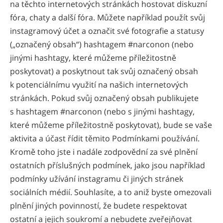
na těchto internetových stránkách hostovat diskuzní
fóra, chaty a další fóra. Můžete například použít svůj
instagramový účet a označit své fotografie a statusy
(„označený obsah“) hashtagem #narconon (nebo
jinými hashtagy, které můžeme příležitostně
poskytovat) a poskytnout tak svůj označený obsah
k potenciálnímu využití na našich internetových
stránkách. Pokud svůj označený obsah publikujete
s hashtagem #narconon (nebo s jinými hashtagy,
které můžeme příležitostně poskytovat), bude se vaše
aktivita a účast řídit těmito Podmínkami používání.
Kromě toho jste i nadále zodpovědní za své plnění
ostatních příslušných podmínek, jako jsou například
podmínky užívání instagramu či jiných stránek
sociálních médií. Souhlasíte, a to aniž byste omezovali
plnění jiných povinností, že budete respektovat
ostatní a jejich soukromí a nebudete zveřejňovat