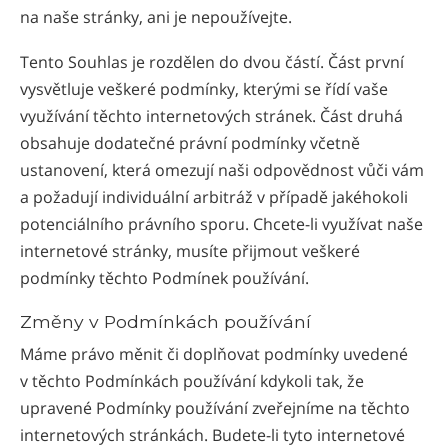
na naše stránky, ani je nepoužívejte.
Nepali
Arabic
Tento Souhlas je rozdělen do dvou částí. Část první
Ukrainian
vysvětluje veškeré podmínky, kterými se řídí vaše
Čeština
využívání těchto internetových stránek. Část druhá
Turkish
obsahuje dodatečné právní podmínky včetně
ustanovení, která omezují naši odpovědnost vůči vám
a požadují individuální arbitráž v případě jakéhokoli
potenciálního právního sporu. Chcete-li využívat naše
internetové stránky, musíte přijmout veškeré
podmínky těchto Podmínek používání.
Změny v Podmínkách používání
Máme právo měnit či doplňovat podmínky uvedené
v těchto Podmínkách používání kdykoli tak, že
upravené Podmínky používání zveřejníme na těchto
internetových stránkách. Budete-li tyto internetové