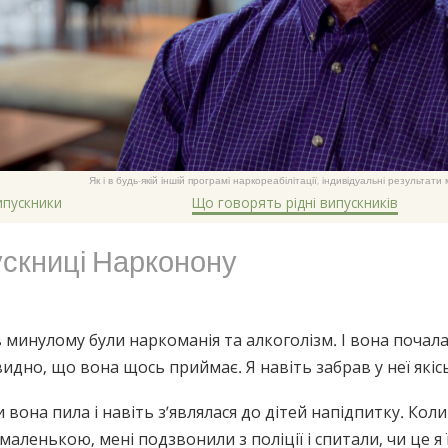
Як і в будь-якій іншій програмі наркореабілітації, індивідуальні результат
ипускники
Що говорять рідні випускників
ускниці Нарконону
 минулому були наркоманія та алкоголізм. І вона почала 
идно, що вона щось приймає. Я навіть забрав у неї якіс
ли вона пила і навіть з’являлася до дітей напідпитку. Ко
маленькою, мені подзвонили з поліції і спитали, чи це я ї