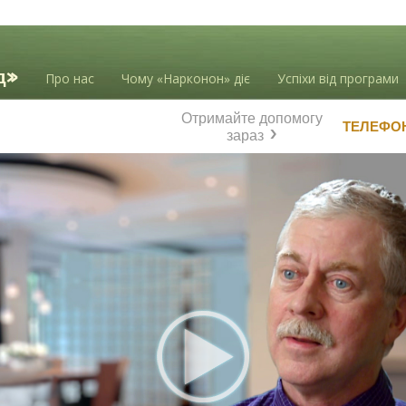
Про нас
Чому «Нарконон» діє
Успіхи від програми
Отримайте допомогу
ТЕЛЕФО
зараз