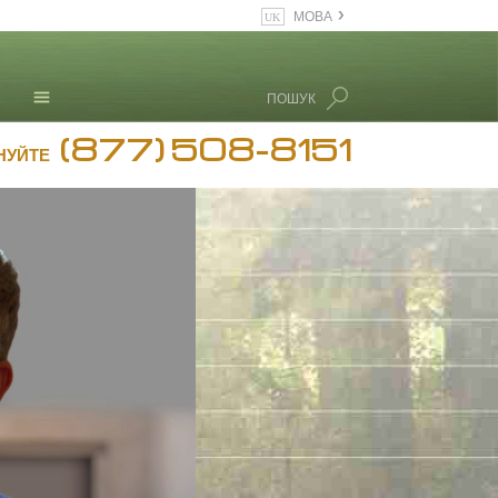
МОВА
English
Dansk
ПОШУК
Deutsch
(877) 508-8151
Л. Рон Хаббард
Ελληνικά (Greek)
НУЙТЕ
Español
Français
Hebrew
Magyar
Italiano
日本語 (Japanese)
Nederlands
Norsk
Portuguès
Русский (Russian)
Svenska