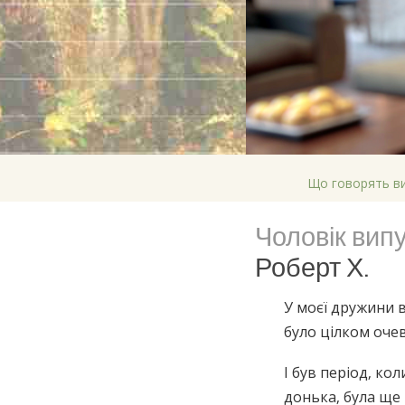
Що говорять в
Чоловік вип
Роберт Х.
У моєї дружини в
було цілком очев
І був період, ко
донька, була ще 