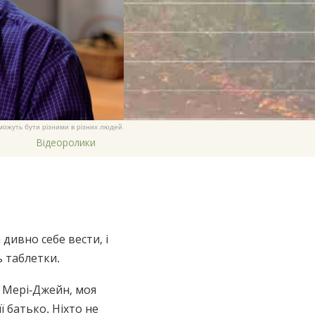
繁體中文 (Chinese)
Nepali
Arabic
Ukrainian
Czech
Turkish
и можуть бути різними в різних людей.
Відеоролики
дивно себе вести, і
ь таблетки.
ли Мері-Джейн, моя
ї батько. Ніхто не