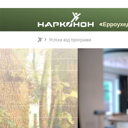
Успіхи від програми
Успіхи від програми
⨯