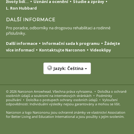
životy lidí...
Uznání a ocenění
Studie a zprávy
L. Ron Hubbard
DALŠÍ INFORMACE
Pro poradce, odborníky na drogovou rehabilitaci a rodinné
příslušníky.
Další informace
Informační sada k programu
Žádejte
více informací
Kontaktujte Narconon
Videoklipy
Jazyk:
Čeština
© 2026
Narconon Arrowhead
. Všechna práva vyhrazena.
•
Doložka o ochraně
osobních údajů a soukromí na internetových stránkách
•
Podmínky
používání
•
Doložka o postupech ochrany osobních údajů
•
Vyloučení
odpovědnosti: Individuální výsledky nejsou garantovány a mohou se lišit.
Narconon a logo Narcononu jsou ochranné známky ve vlastnictví Association
for Better Living and Education International a jsou použity s jejím svolením.