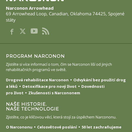
Nepali
Narconon Arrowhead
69 Arrowhead Loop
,
Canadian
,
Oklahoma
74425
,
Spojené
Arabic
státy
Ukrainian
Čeština
Turkish
PROGRAM NARCONON
Zjistěte si více informací o tom, čím se Narconon liší od jiných
rehabilitačních programů ve světě.
Drogová rehabilitace Narconon
Odvykání bez použití drog
a léků
Detoxifikace pro nový život
Dovednosti
pro život
Zkušenosti s Narcononem
NAŠE HISTORIE.
NAŠE TECHNOLOGIE
Zjistěte, co je klíčovou věcí, která stojí za úspěchem Narcononu.
O Narcononu
Celosvětové poslání
50 let zachraňujeme