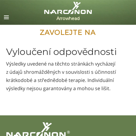
English
Dansk
Deutsch
ZAVOLEJTE NA
Ελληνικά (Greek)
Español
Vyloučení odpovědnosti
Français
Hebrew
Výsledky uvedené na těchto stránkách vycházejí
Magyar
z údajů shromážděných v souvislosti s účinností
Italiano
krátkodobé a střednědobé terapie. Individuální
日本語 (Japanese)
výsledky nejsou garantovány a mohou se lišit.
Nederlands
Norsk
Portuguès
Русский (Russian)
Svenska
®
繁體中文 (Chinese)