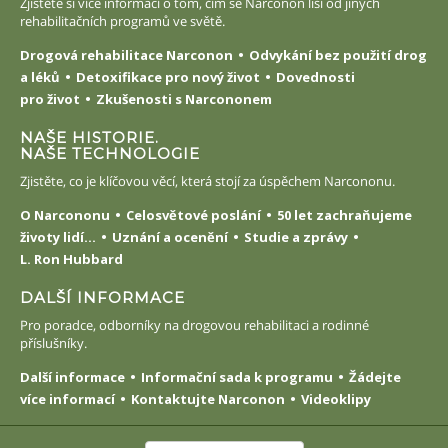
Zjistěte si více informací o tom, čím se Narconon liší od jiných
rehabilitačních programů ve světě.
Drogová rehabilitace Narconon
Odvykání bez použití drog
a léků
Detoxifikace pro nový život
Dovednosti
pro život
Zkušenosti s Narcononem
NAŠE HISTORIE.
NAŠE TECHNOLOGIE
Zjistěte, co je klíčovou věcí, která stojí za úspěchem Narcononu.
O Narcononu
Celosvětové poslání
50 let zachraňujeme
životy lidí...
Uznání a ocenění
Studie a zprávy
L. Ron Hubbard
DALŠÍ INFORMACE
Pro poradce, odborníky na drogovou rehabilitaci a rodinné
příslušníky.
Další informace
Informační sada k programu
Žádejte
více informací
Kontaktujte Narconon
Videoklipy