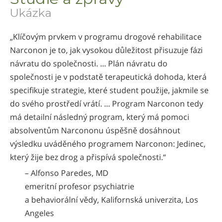
Ukázka
Nepali
Arabic
„Klíčovým prvkem v programu drogové rehabilitace
Ukrainian
Narconon je to, jak vysokou důležitost přisuzuje fázi
Čeština
návratu do společnosti. ... Plán návratu do
Turkish
společnosti je v podstatě terapeutická dohoda, která
specifikuje strategie, které student použije, jakmile se
do svého prostředí vrátí. ... Program Narconon tedy
má detailní následný program, který má pomoci
absolventům Narcononu úspěšně dosáhnout
výsledku uváděného programem Narconon: Jedinec,
který žije bez drog a přispívá společnosti.“
– Alfonso Paredes, MD
emeritní profesor psychiatrie
a behaviorální vědy, Kalifornská univerzita, Los
Angeles