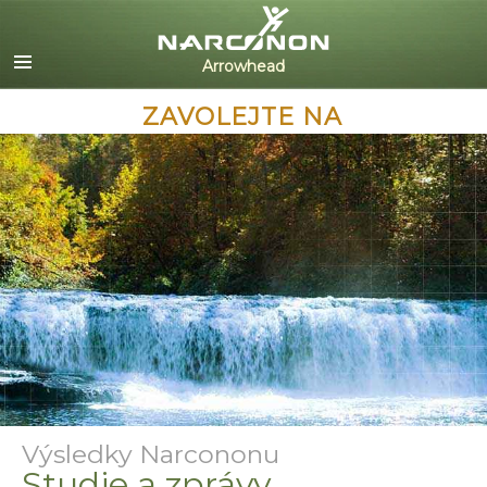
English
Dansk
Deutsch
ZAVOLEJTE NA
Ελληνικά (Greek)
Español
Français
Hebrew
Magyar
Italiano
日本語 (Japanese)
Nederlands
Norsk
Portuguès
Русский (Russian)
Výsledky Narcononu
Svenska
Studie a zprávy
繁體中文 (Chinese)