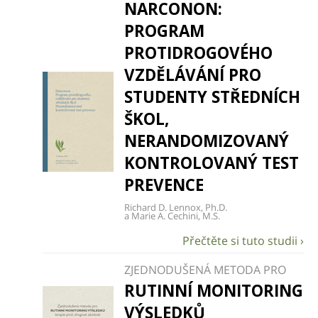
NARCONON:
PROGRAM
PROTIDROGOVÉHO
VZDĚLÁVÁNÍ PRO
STUDENTY STŘEDNÍCH
ŠKOL,
NERANDOMIZOVANÝ
KONTROLOVANÝ TEST
PREVENCE
Richard D. Lennox, Ph.D.
a Marie A. Cechini, M.S.
ZJEDNODUŠENÁ METODA PRO
RUTINNÍ MONITORING
VÝSLEDKŮ