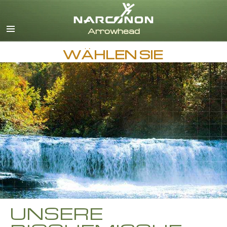
Englisch
Dänisch
Deutsch
WÄHLEN SIE
Griechisch
Spanisch
Französisch
Hebräisch
Ungarisch
Italienisch
Japanisch
Niederländisch
Norwegisch
Portugiesisch
Russisch
UNSERE
Schwedisch
Chinesisch