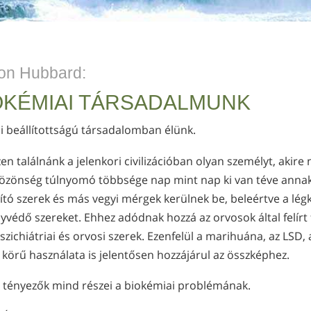
on Hubbard:
OKÉMIAI TÁRSADALMUNK
i beállítottságú társadalomban élünk.
n találnánk a jelenkori civilizációban olyan személyt, akire 
özönség túlnyomó többsége nap mint nap ki van téve annak,
ító szerek és más vegyi mérgek kerülnek be, beleértve a lé
védő szereket. Ehhez adódnak hozzá az orvosok által felírt 
zichiátriai és orvosi szerek. Ezenfelül a marihuána, az LSD,
 körű használata is jelentősen hozzájárul az összképhez.
a tényezők mind részei a biokémiai problémának.