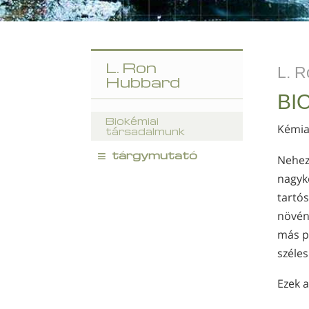
L. Ron
L. R
Hubbard
BI
Biokémiai
Kémia
társadalmunk
≡
tárgymutató
Neheze
nagyk
tartós
növény
más ps
széles
Ezek 