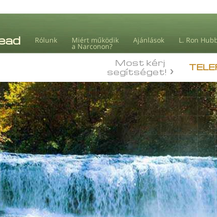
Rólunk
Miért működik
Ajánlások
L. Ron Hub
a Narconon?
Most kérj
TELE
segítséget!