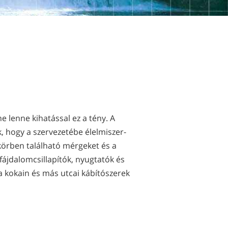
kínai
nepáli
arab
ukrán
horvát
török
ne lenne kihatással ez a tény. A
 hogy a szervezetébe élelmiszer-
gkörben található mérgeket és a
fájdalomcsillapítók, nyugtatók és
 a kokain és más utcai kábítószerek