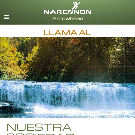
Inglés
Danés
Alemán
LLAMA AL
Griego
Español
Francés
Hebreo
Húngaro
Italiano
Japonés
Holandés
Noruego
Portugués
Ruso
NUESTRA
Sueco
Chino