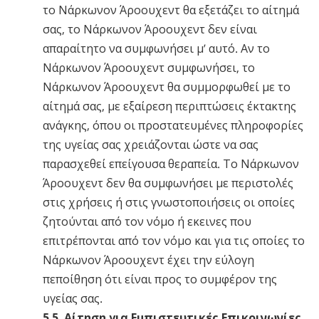
το Νάρκωνον Άροουχεντ θα εξετάζει το αίτημά
σας, το Νάρκωνον Άροουχεντ δεν είναι
απαραίτητο να συμφωνήσει μ’ αυτό. Αν το
Νάρκωνον Άροουχεντ συμφωνήσει, το
Νάρκωνον Άροουχεντ θα συμμορφωθεί με το
αίτημά σας, με εξαίρεση περιπτώσεις έκτακτης
ανάγκης, όπου οι προστατευμένες πληροφορίες
της υγείας σας χρειάζονται ώστε να σας
παρασχεθεί επείγουσα θεραπεία. Το Νάρκωνον
Άροουχεντ δεν θα συμφωνήσει με περιστολές
στις χρήσεις ή στις γνωστοποιήσεις οι οποίες
ζητούνται από τον νόμο ή εκεινες που
επιτρέπονται από τον νόμο και για τις οποίες το
Νάρκωνον Άροουχεντ έχει την εύλογη
πεποίθηση ότι είναι προς το συμφέρον της
υγείας σας.
5.5. Αίτηση για Εμπιστευτικές Επικοινωνίες.