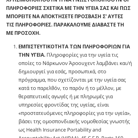
Νεπαλέζικα
ΠΛΗΡΟΦΟΡΙΕΣ ΣΧΕΤΙΚΑ ΜΕ ΤΗΝ ΥΓΕΙΑ ΣΑΣ ΚΑΙ ΠΩΣ
ΜΠΟΡΕΙΤΕ ΝΑ ΑΠΟΚΤΗΣΕΤΕ ΠΡΟΣΒΑΣΗ Σ’ ΑΥΤΕΣ
Αραβικά
ΤΙΣ ΠΛΗΡΟΦΟΡΙΕΣ. ΠΑΡΑΚΑΛΟΥΜΕ ΔΙΑΒΑΣΤΕ ΤΗ
Ουκρανικά
ΜΕ ΠΡΟΣΟΧΗ.
Κροατικά
Τουρκικά
ΕΜΠΙΣΤΕΥΤΙΚΟΤΗΤΑ ΤΩΝ ΠΛΗΡΟΦΟΡΙΩΝ ΓΙΑ
ΤΗΝ ΥΓΕΙΑ.
Πληροφορίες για την υγεία τις
οποίες το Νάρκωνον Άροουχεντ λαμβάνει και/ή
δημιουργεί για εσάς, προσωπικά, στο
πρόγραμμα, που σχετίζονται με την υγεία σας
κατά το παρελθόν, το παρόν ή το μέλλον, με
θεραπευτικές αγωγές ή με πληρωμές για
υπηρεσίες φροντίδας της υγείας, είναι
«προστατευόμενες πληροφορίες για την υγεία»,
βάσει της ομοσπονδιακής νομοθεσίας γνωστής
ως Health Insurance Portability and