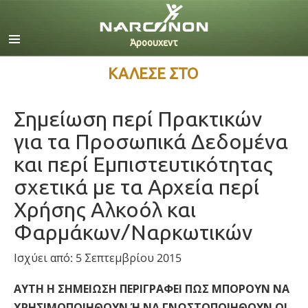
Αγγλικά
Δανέζικα
Ολλανδικά
ΚΑΛΕΣΕ ΣΤΟ
Ελληνικά
Ισπανικά
Σημείωση περί Πρακτικών
Γαλλικά
για τα Προσωπικά Δεδομένα
Εβραϊκά
Ούγγρικα
και περί Εμπιστευτικότητας
Ιταλικά
σχετικά με τα Αρχεία περί
日本語 (Ιαπωνικά)
Χρήσης Αλκοόλ και
Ολλανδία
Φαρμάκων/Ναρκωτικών
Νορβηγικά
Πορτογαλικά
Ισχύει από: 5 Σεπτεμβρίου 2015
Русский (Ρωσικά)
Σουηδικά
ΑΥΤΗ Η ΣΗΜΕΙΩΣΗ ΠΕΡΙΓΡΑΦΕΙ ΠΩΣ ΜΠΟΡΟΥΝ ΝΑ
繁體中文 (Κινεζικά)
ΧΡΗΣΙΜΟΠΟΙΗΘΟΥΝ Ή ΝΑ ΓΝΩΣΤΟΠΟΙΗΘΟΥΝ ΟΙ