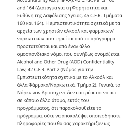
Accountability Act (HIPAA), 45 C.F.R. Parts 160
and 164 (Διάταγμα για τη Φορητότητα και
Ευθύνη της Ασφάλισης Υγείας, 45 C.F.R. Τμήματα
160 και 164). Η εμπιστευτικότητα σχετικά με τα
αρχεία των χρηστών αλκοόλ και φαρμάκων/
ναρκωτικών που τηρείται από το πρόγραμμα
προστατεύεται και από έναν άλλο
ομοσπονδιακό νόμο, που συνήθως ονομάζεται
Alcohol and Other Drug (AOD) Confidentiality
Law, 42 C.F.R. Part 2 (Νόμος για την
Εμπιστευτικότητα σχετικά με το Αλκοόλ και
άλλα Φάρμακα/Ναρκωτικά, Τμήμα 2). Γενικά, το
Νάρκωνον Άροουχεντ δεν επιτρέπεται να πει
σε κάποιο άλλο άτομο, εκτός του
προγράμματος, ότι παρακολουθείτε το
πρόγραμμα, ούτε να αποκαλύψει οποιεσδήποτε
πληροφορίες που θα σας χαρακτήριζαν ως