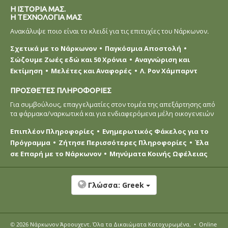
Η ΙΣΤΟΡΙΑ ΜΑΣ.
Η ΤΕΧΝΟΛΟΓΙΑ ΜΑΣ
Ανακάλυψε ποιο είναι το κλειδί για τις επιτυχίες του Νάρκωνον.
Σχετικά με το Νάρκωνον
Παγκόσμια Αποστολή
Σώζουμε Ζωές εδώ και 50 Χρόνια
Αναγνώριση και
Εκτίμηση
Μελέτες και Αναφορές
Λ. Ρον Χάμπαρντ
ΠΡΟΣΘΕΤΕΣ ΠΛΗΡΟΦΟΡΙΕΣ
Για συμβούλους, επαγγελματίες στον τομέα της απεξάρτησης από
τα φάρμακα/ναρκωτικά και για ενδιαφερόμενα μέλη οικογενειών
Επιπλέον Πληροφορίες
Ενημερωτικός Φάκελος για το
Πρόγραμμα
Ζήτησε Περισσότερες Πληροφορίες
Έλα
σε Επαρή με το Νάρκωνον
Μηνύματα Κοινής Ωφέλειας
Γλώσσα:
Greek
© 2026
Νάρκωνον Άροουχεντ
. Όλα τα Δικαιώµατα Κατοχυρωµένα.
•
Online