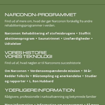
NARCONON-PROGRAMMET
Find ud af mere om, hvad der gør Narconon forskellig fra andre
rehabiliteringsprogrammer i verden.
Narconon: Rehabilitering af stofmisbrugere
Stoffrit
abstinensprogram
Saunatrinnet
Livsfærdigheder
Udtalelser
VORES HISTORIE
VORES TEKNOLOGI
Find ud af, hvad nøglen er til Narconons succeshistorie
Om Narconon
Verdensomspændende mission
50 år:
Redder folks liv
Blåstempling og anerkendelse
Studier
og rapporter
L. Ron Hubbard
YDERLIGERE INFORMATION
Rådgivere, professionelle i narkoafvænning og bekymrede familier
Mere information
Information om programmet
Få mere