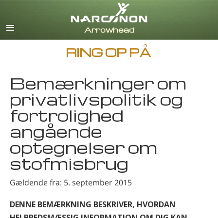
Engelsk
Dansk
Deutsch
RING OP PÅ
Græsk
Español
Bemærkninger om
Français
privatlivspolitik og
Hebraisk
Magyar
fortrolighed
Italiano
angående
Japansk
optegnelser om
Nederlands
stofmisbrug
Norsk
Português
Gældende fra: 5. september 2015
Russisk
Svensk
DENNE BEMÆRKNING BESKRIVER, HVORDAN
Kinesisk
HELBREDSMÆSSIG INFORMATION OM DIG KAN