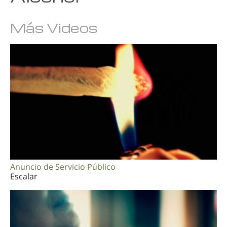
Árabe
Más Videos
Ucraniano
Croata
Turco
Anuncio de Servicio Público
Escalar