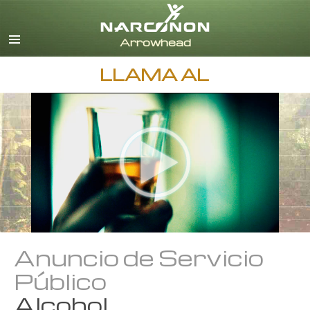
Inglés
Danés
Alemán
LLAMA AL
Griego
Español
Francés
Hebreo
Húngaro
Italiano
Japonés
Holandés
Noruego
Portugués
Anuncio de Servicio
Sueco
Público
Chino
Alcohol
Nepalí