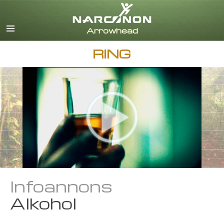
English
Dansk
Deutsch
RING
Grekiska
Español
Français
Hebreiska
Magyar
Italiano
Japanska
Nederlands
Norsk
Portuguès
Infoannons
Svenska
Alkohol
Kinesiska
Nepali