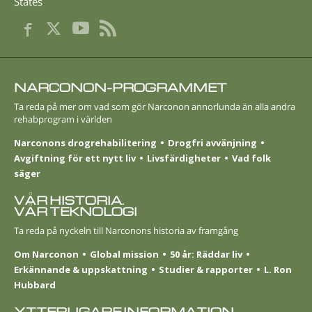
States
NARCONON-PROGRAMMET
Ta reda på mer om vad som gör Narconon annorlunda än alla andra
rehabprogram i världen
Narconons drogrehabilitering
Drogfri avvänjning
Avgiftning för ett nytt liv
Livsfärdigheter
Vad folk
säger
VÅR HISTORIA.
VÅR TEKNOLOGI
Ta reda på nyckeln till Narconons historia av framgång
Om Narconon
Global mission
50 år: Räddar liv
Erkännande & uppskattning
Studier & rapporter
L. Ron
Hubbard
YTTERLIGARE INFORMATION