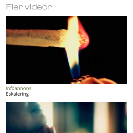
Fler videor
Arabiska
Ukrainska
Kroatiska
Tjeckiska
Infoannons
Eskalering