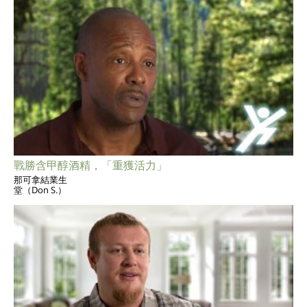
戰勝含甲醇酒精，「重獲活力」
那可拿結業生
堂（Don S.）