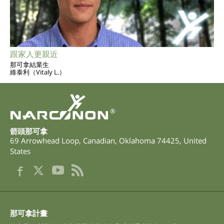
跟家人更親近
那可拿結業生
維泰利（Vitaly L.）
®
箭頭那可拿
69 Arrowhead Loop
,
Canadian
,
Oklahoma
74425
,
United
States
那可拿計畫