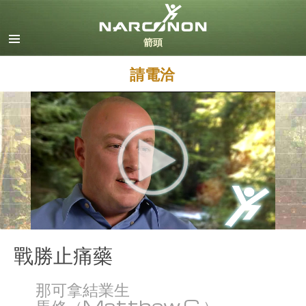
英文
丹麥文
德文
請電洽
希臘文
西班牙文（拉丁美洲）
法文
希伯來文
馬札兒文
義大利文
日文
荷蘭文
挪威文
葡萄牙文
戰勝止痛藥
俄文
那可拿結業生
瑞典文
馬修（Matthew C.）
繁體中文