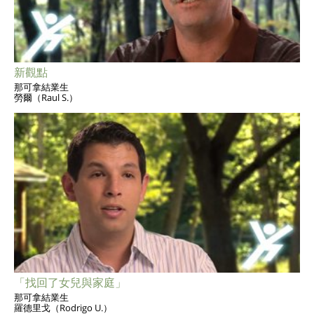
新觀點
那可拿結業生
勞爾（Raul S.）
「找回了女兒與家庭」
那可拿結業生
羅德里戈（Rodrigo U.）