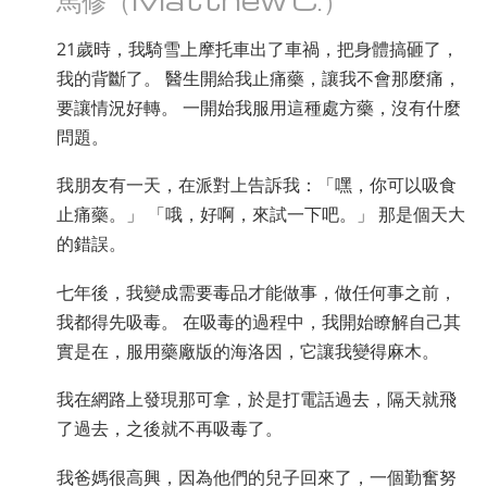
尼泊爾文
21歲時，我騎雪上摩托車出了車禍，把身體搞砸了，
阿拉伯文
我的背斷了。 醫生開給我止痛藥，讓我不會那麼痛，
烏克蘭文
要讓情況好轉。 一開始我服用這種處方藥，沒有什麼
克羅埃西亞文
問題。
土耳其文
我朋友有一天，在派對上告訴我：「嘿，你可以吸食
止痛藥。」 「哦，好啊，來試一下吧。」 那是個天大
的錯誤。
七年後，我變成需要毒品才能做事，做任何事之前，
我都得先吸毒。 在吸毒的過程中，我開始瞭解自己其
實是在，服用藥廠版的海洛因，它讓我變得麻木。
我在網路上發現那可拿，於是打電話過去，隔天就飛
了過去，之後就不再吸毒了。
我爸媽很高興，因為他們的兒子回來了，一個勤奮努