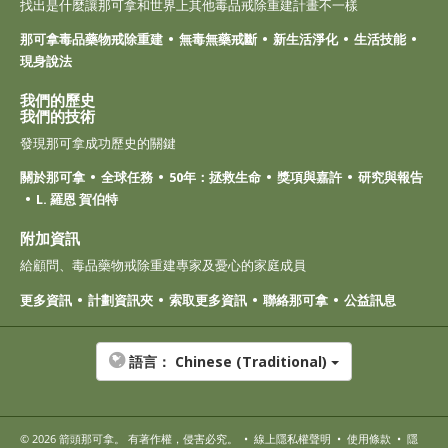
找出是什麼讓那可拿和世界上其他毒品戒除重建計畫不一樣
那可拿毒品藥物戒除重建
無毒無藥戒斷
新生活淨化
生活技能
現身說法
我們的歷史
我們的技術
發現那可拿成功歷史的關鍵
關於那可拿
全球任務
50年：拯救生命
獎項與嘉許
研究與報告
L. 羅恩 賀伯特
附加資訊
給顧問、毒品藥物戒除重建專家及憂心的家庭成員
更多資訊
計劃資訊夾
索取更多資訊
聯絡那可拿
公益訊息
語言：
Chinese (Traditional)
© 2026
箭頭那可拿
。 有著作權，侵害必究。
•
線上隱私權聲明
•
使用條款
•
隱