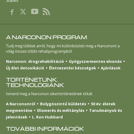
A NARCONON PROGRAM
Tudj meg többet arról, hogy mi különbözteti meg a Narconont a
világ összes többi rehabprogramjától
Narconon: drogrehabilitáció
Gyógyszermentes elvonás
Új élet detoxikáció
Életvezetési készségek
Ajánlások
TÖRTÉNETÜNK.
TECHNOLÓGIÁNK
Ismerd meg a Narconon sikertörténetének titkát
A Narcononról
Bolygószintű küldetés
50 év: életek
megmentése
Elismerés és méltánylás
Tanulmányok és
jelentések
L. Ron Hubbard
TOVÁBBI INFORMÁCIÓK