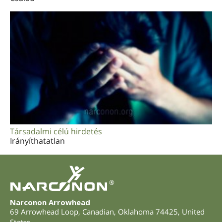
Társadalmi célú hirdetés
Irányíthatatlan
®
Narconon Arrowhead
69 Arrowhead Loop
,
Canadian
,
Oklahoma
74425
,
United
States