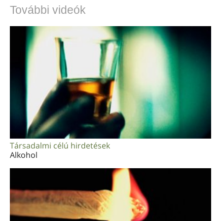
További videók
arab
ukrán
horvát
török
Társadalmi célú hirdetések
Alkohol