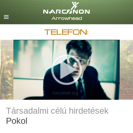
English
Dansk
Deutsch
TELEFON:
görög
español
francia
héber
magyar
olasz
japán
Nederlands
norvég
Português
Társadalmi célú hirdetések
svéd
Pokol
kínai
nepáli